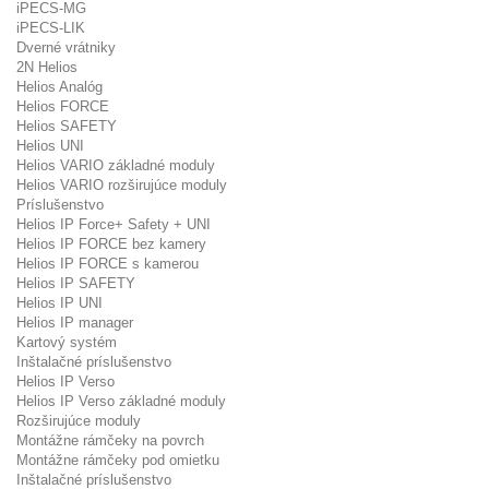
iPECS-MG
iPECS-LIK
Dverné vrátniky
2N Helios
Helios Analóg
Helios FORCE
Helios SAFETY
Helios UNI
Helios VARIO základné moduly
Helios VARIO rozširujúce moduly
Príslušenstvo
Helios IP Force+ Safety + UNI
Helios IP FORCE bez kamery
Helios IP FORCE s kamerou
Helios IP SAFETY
Helios IP UNI
Helios IP manager
Kartový systém
Inštalačné príslušenstvo
Helios IP Verso
Helios IP Verso základné moduly
Rozširujúce moduly
Montážne rámčeky na povrch
Montážne rámčeky pod omietku
Inštalačné príslušenstvo