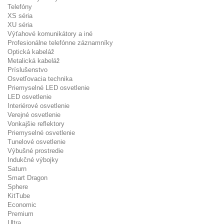
Telefóny
XS séria
XU séria
Výťahové komunikátory a iné
Profesionálne telefónne záznamníky
Optická kabeláž
Metalická kabeláž
Príslušenstvo
Osvetľovacia technika
Priemyselné LED osvetlenie
LED osvetlenie
Interiérové osvetlenie
Verejné osvetlenie
Vonkajšie reflektory
Priemyselné osvetlenie
Tunelové osvetlenie
Výbušné prostredie
Indukčné výbojky
Saturn
Smart Dragon
Sphere
KitTube
Economic
Premium
Ultra