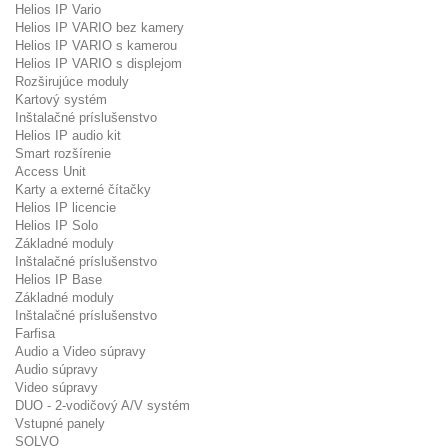
Helios IP Vario
Helios IP VARIO bez kamery
Helios IP VARIO s kamerou
Helios IP VARIO s displejom
Rozširujúce moduly
Kartový systém
Inštalačné príslušenstvo
Helios IP audio kit
Smart rozšírenie
Access Unit
Karty a externé čítačky
Helios IP licencie
Helios IP Solo
Základné moduly
Inštalačné príslušenstvo
Helios IP Base
Základné moduly
Inštalačné príslušenstvo
Farfisa
Audio a Video súpravy
Audio súpravy
Video súpravy
DUO - 2-vodičový A/V systém
Vstupné panely
SOLVO