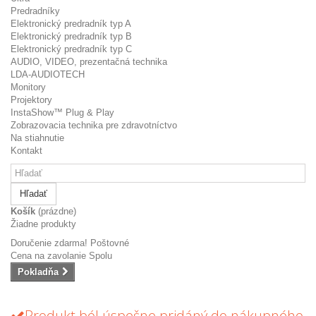
Predradníky
Elektronický predradník typ A
Elektronický predradník typ B
Elektronický predradník typ C
AUDIO, VIDEO, prezentačná technika
LDA-AUDIOTECH
Monitory
Projektory
InstaShow™ Plug & Play
Zobrazovacia technika pre zdravotníctvo
Na stiahnutie
Kontakt
Hľadať
Košík
(prázdne)
Žiadne produkty
Doručenie zdarma!
Poštovné
Cena na zavolanie
Spolu
Pokladňa
Produkt ból úspešne pridáný do nákupného