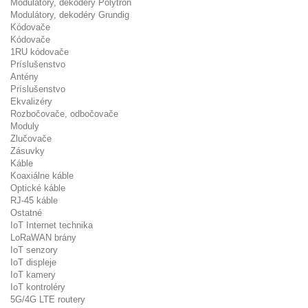
Modulátory, dekodéry Polytron
Modulátory, dekodéry Grundig
Kódovače
Kódovače
1RU kódovače
Príslušenstvo
Antény
Príslušenstvo
Ekvalizéry
Rozbočovače, odbočovače
Moduly
Zlučovače
Zásuvky
Káble
Koaxiálne káble
Optické káble
RJ-45 káble
Ostatné
IoT Internet technika
LoRaWAN brány
IoT senzory
IoT displeje
IoT kamery
IoT kontroléry
5G/4G LTE routery