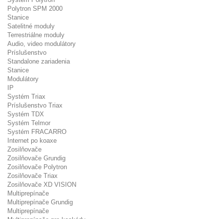
Polytron SPM 2000
Stanice
Satelitné moduly
Terrestriálne moduly
Audio, video modulátory
Príslušenstvo
Standalone zariadenia
Stanice
Modulátory
IP
Systém Triax
Príslušenstvo Triax
Systém TDX
Systém Telmor
Systém FRACARRO
Internet po koaxe
Zosilňovače
Zosilňovače Grundig
Zosilňovače Polytron
Zosilňovače Triax
Zosilňovače XD VISION
Multiprepínače
Multiprepínače Grundig
Multiprepínače