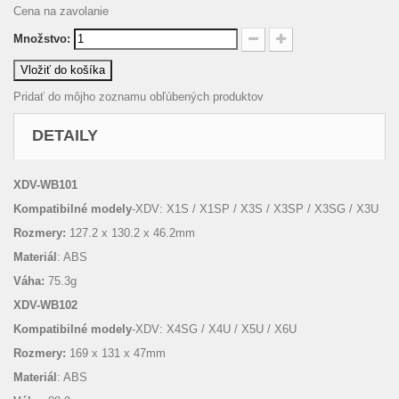
Cena na zavolanie
Množstvo:
Vložiť do košíka
Pridať do môjho zoznamu obľúbených produktov
DETAILY
XDV-WB101
Kompatibilné modely
-XDV: X1S / X1SP / X3S / X3SP / X3SG / X3U
Rozmery:
127.2 x 130.2 x 46.2mm
Materiál
: ABS
Váha:
75.3g
XDV-WB102
Kompatibilné modely
-XDV: X4SG / X4U / X5U / X6U
Rozmery:
169 x 131 x 47mm
Materiál
: ABS