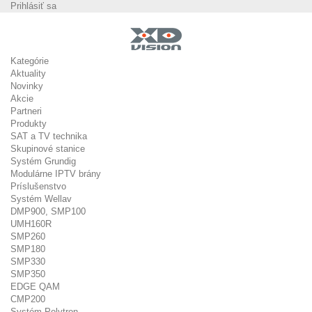
Prihlásiť sa
Kategórie
Aktuality
Novinky
Akcie
Partneri
Produkty
SAT a TV technika
Skupinové stanice
Systém Grundig
Modulárne IPTV brány
Príslušenstvo
Systém Wellav
DMP900, SMP100
UMH160R
SMP260
SMP180
SMP330
SMP350
EDGE QAM
CMP200
Systém Polytron