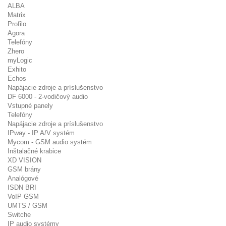
ALBA
Matrix
Profilo
Agora
Telefóny
Zhero
myLogic
Exhito
Echos
Napájacie zdroje a príslušenstvo
DF 6000 - 2-vodičový audio
Vstupné panely
Telefóny
Napájacie zdroje a príslušenstvo
IPway - IP A/V systém
Mycom - GSM audio systém
Inštalačné krabice
XD VISION
GSM brány
Analógové
ISDN BRI
VoIP GSM
UMTS / GSM
Switche
IP audio systémy