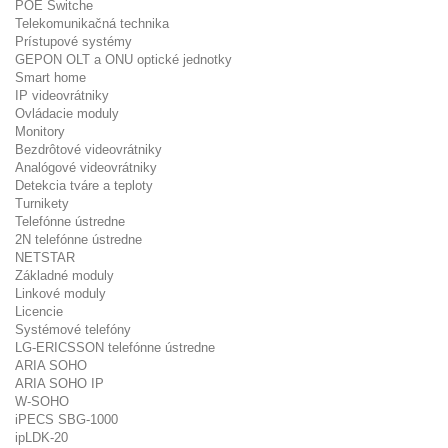
POE Switche
Telekomunikačná technika
Prístupové systémy
GEPON OLT a ONU optické jednotky
Smart home
IP videovrátniky
Ovládacie moduly
Monitory
Bezdrôtové videovrátniky
Analógové videovrátniky
Detekcia tváre a teploty
Turnikety
Telefónne ústredne
2N telefónne ústredne
NETSTAR
Základné moduly
Linkové moduly
Licencie
Systémové telefóny
LG-ERICSSON telefónne ústredne
ARIA SOHO
ARIA SOHO IP
W-SOHO
iPECS SBG-1000
ipLDK-20