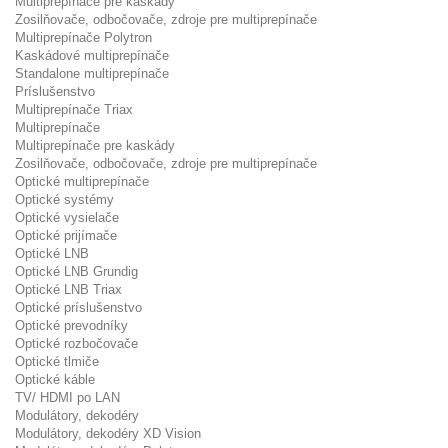
Multiprepínače pre kaskády
Zosilňovače, odbočovače, zdroje pre multiprepínače
Multiprepínače Polytron
Kaskádové multiprepínače
Standalone multiprepínače
Príslušenstvo
Multiprepínače Triax
Multiprepínače
Multiprepínače pre kaskády
Zosilňovače, odbočovače, zdroje pre multiprepínače
Optické multiprepínače
Optické systémy
Optické vysielače
Optické prijímače
Optické LNB
Optické LNB Grundig
Optické LNB Triax
Optické príslušenstvo
Optické prevodníky
Optické rozbočovače
Optické tlmiče
Optické káble
TV/ HDMI po LAN
Modulátory, dekodéry
Modulátory, dekodéry XD Vision