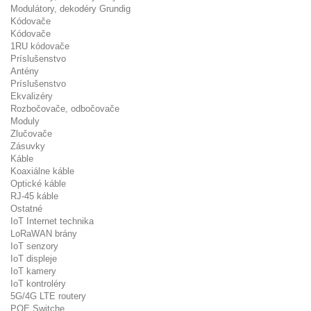
Modulátory, dekodéry Grundig
Kódovače
Kódovače
1RU kódovače
Príslušenstvo
Antény
Príslušenstvo
Ekvalizéry
Rozbočovače, odbočovače
Moduly
Zlučovače
Zásuvky
Káble
Koaxiálne káble
Optické káble
RJ-45 káble
Ostatné
IoT Internet technika
LoRaWAN brány
IoT senzory
IoT displeje
IoT kamery
IoT kontroléry
5G/4G LTE routery
POE Switche