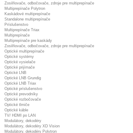
Zosilňovače, odbočovače, zdroje pre multiprepínače
Multiprepínače Polytron
Kaskádové multiprepínače
Standalone multiprepínače
Príslušenstvo
Multiprepínače Triax
Multiprepínače
Multiprepínače pre kaskády
Zosilňovače, odbočovače, zdroje pre multiprepínače
Optické multiprepínače
Optické systémy
Optické vysielače
Optické prijímače
Optické LNB
Optické LNB Grundig
Optické LNB Triax
Optické príslušenstvo
Optické prevodníky
Optické rozbočovače
Optické tlmiče
Optické káble
TV/ HDMI po LAN
Modulátory, dekodéry
Modulátory, dekodéry XD Vision
Modulátory, dekodéry Polytron