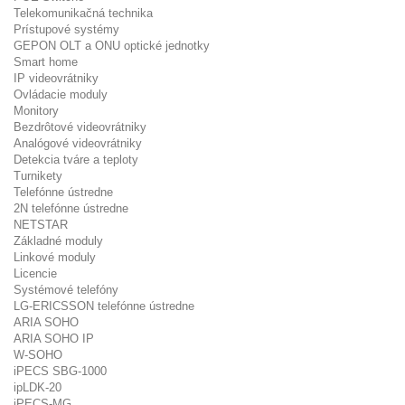
Telekomunikačná technika
Prístupové systémy
GEPON OLT a ONU optické jednotky
Smart home
IP videovrátniky
Ovládacie moduly
Monitory
Bezdrôtové videovrátniky
Analógové videovrátniky
Detekcia tváre a teploty
Turnikety
Telefónne ústredne
2N telefónne ústredne
NETSTAR
Základné moduly
Linkové moduly
Licencie
Systémové telefóny
LG-ERICSSON telefónne ústredne
ARIA SOHO
ARIA SOHO IP
W-SOHO
iPECS SBG-1000
ipLDK-20
iPECS-MG