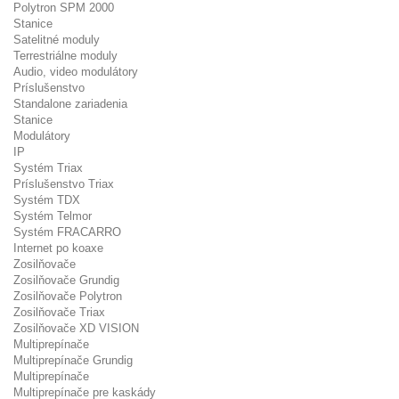
Polytron SPM 2000
Stanice
Satelitné moduly
Terrestriálne moduly
Audio, video modulátory
Príslušenstvo
Standalone zariadenia
Stanice
Modulátory
IP
Systém Triax
Príslušenstvo Triax
Systém TDX
Systém Telmor
Systém FRACARRO
Internet po koaxe
Zosilňovače
Zosilňovače Grundig
Zosilňovače Polytron
Zosilňovače Triax
Zosilňovače XD VISION
Multiprepínače
Multiprepínače Grundig
Multiprepínače
Multiprepínače pre kaskády