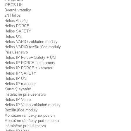
iPECS-LIK
Dverné vrátniky
2N Helios
Helios Analóg
Helios FORCE
Helios SAFETY
Helios UNI
Helios VARIO základné moduly
Helios VARIO rozširujúce moduly
Príslušenstvo
Helios IP Force+ Safety + UNI
Helios IP FORCE bez kamery
Helios IP FORCE s kamerou
Helios IP SAFETY
Helios IP UNI
Helios IP manager
Kartový systém
Inštalačné príslušenstvo
Helios IP Verso
Helios IP Verso základné moduly
Rozširujúce moduly
Montážne rámčeky na povrch
Montážne rámčeky pod omietku
Inštalačné príslušenstvo