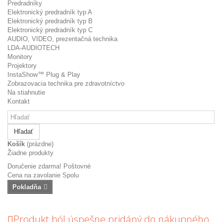
Predradníky
Elektronický predradník typ A
Elektronický predradník typ B
Elektronický predradník typ C
AUDIO, VIDEO, prezentačná technika
LDA-AUDIOTECH
Monitory
Projektory
InstaShow™ Plug & Play
Zobrazovacia technika pre zdravotníctvo
Na stiahnutie
Kontakt
Hľadať
Košík
(prázdne)
Žiadne produkty
Doručenie zdarma!
Poštovné
Cena na zavolanie
Spolu
Pokladňa
Produkt ból úspešne pridáný do nákupného