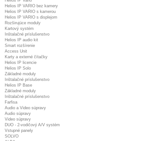
Helios IP Vario
Helios IP VARIO bez kamery
Helios IP VARIO s kamerou
Helios IP VARIO s displejom
Rozširujúce moduly
Kartový systém
Inštalačné príslušenstvo
Helios IP audio kit
Smart rozšírenie
Access Unit
Karty a externé čítačky
Helios IP licencie
Helios IP Solo
Základné moduly
Inštalačné príslušenstvo
Helios IP Base
Základné moduly
Inštalačné príslušenstvo
Farfisa
Audio a Video súpravy
Audio súpravy
Video súpravy
DUO - 2-vodičový A/V systém
Vstupné panely
SOLVO