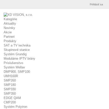
Prihlásiť sa
Kategórie
Aktuality
Novinky
Akcie
Partneri
Produkty
SAT a TV technika
Skupinové stanice
Systém Grundig
Modulárne IPTV brány
Príslušenstvo
Systém Wellav
DMP900, SMP100
UMH160R
SMP260
SMP180
SMP330
SMP350
EDGE QAM
CMP200
Systém Polytron