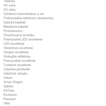
Telefóny
XS séria
XU séria
Výťahové komunikátory a iné
Profesionálne telefónne záznamníky
Optická kabeláž
Metalická kabeláž
Príslušenstvo
Osvetľovacia technika
Priemyselné LED osvetlenie
LED osvetlenie
Interiérové osvetlenie
Verejné osvetlenie
Vonkajšie reflektory
Priemyselné osvetlenie
Tunelové osvetlenie
Výbušné prostredie
Indukčné výbojky
Saturn
Smart Dragon
Sphere
KitTube
Economic
Premium
Ultra