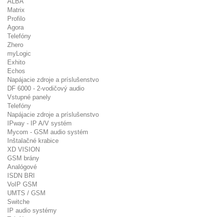
ALBA
Matrix
Profilo
Agora
Telefóny
Zhero
myLogic
Exhito
Echos
Napájacie zdroje a príslušenstvo
DF 6000 - 2-vodičový audio
Vstupné panely
Telefóny
Napájacie zdroje a príslušenstvo
IPway - IP A/V systém
Mycom - GSM audio systém
Inštalačné krabice
XD VISION
GSM brány
Analógové
ISDN BRI
VoIP GSM
UMTS / GSM
Switche
IP audio systémy