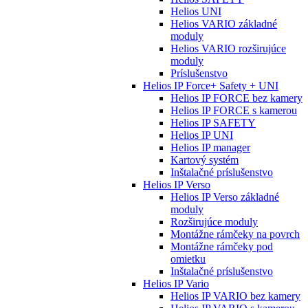
Helios UNI
Helios VARIO základné
moduly
Helios VARIO rozširujúce
moduly
Príslušenstvo
Helios IP Force+ Safety + UNI
Helios IP FORCE bez kamery
Helios IP FORCE s kamerou
Helios IP SAFETY
Helios IP UNI
Helios IP manager
Kartový systém
Inštalačné príslušenstvo
Helios IP Verso
Helios IP Verso základné
moduly
Rozširujúce moduly
Montážne rámčeky na povrch
Montážne rámčeky pod
omietku
Inštalačné príslušenstvo
Helios IP Vario
Helios IP VARIO bez kamery