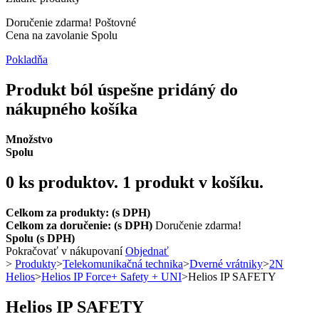
Doručenie zdarma!
Poštovné
Cena na zavolanie
Spolu
Pokladňa
Produkt ból úspešne pridáný do
nákupného košíka
Množstvo
Spolu
0
ks produktov.
1 produkt v košíku.
Celkom za produkty: (s DPH)
Celkom za doručenie: (s DPH)
Doručenie zdarma!
Spolu (s DPH)
Pokračovať v nákupovaní
Objednať
>
Produkty
>
Telekomunikačná technika
>
Dverné vrátniky
>
2N
Helios
>
Helios IP Force+ Safety + UNI
>
Helios IP SAFETY
Helios IP SAFETY