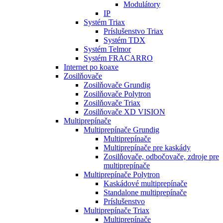
Modulátory
IP
Systém Triax
Príslušenstvo Triax
Systém TDX
Systém Telmor
Systém FRACARRO
Internet po koaxe
Zosilňovače
Zosilňovače Grundig
Zosilňovače Polytron
Zosilňovače Triax
Zosilňovače XD VISION
Multiprepínače
Multiprepínače Grundig
Multiprepínače
Multiprepínače pre kaskády
Zosilňovače, odbočovače, zdroje pre
multiprepínače
Multiprepínače Polytron
Kaskádové multiprepínače
Standalone multiprepínače
Príslušenstvo
Multiprepínače Triax
Multiprepínače