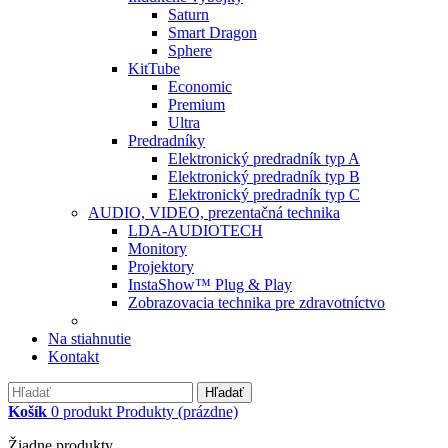
Saturn
Smart Dragon
Sphere
KitTube
Economic
Premium
Ultra
Predradníky
Elektronický predradník typ A
Elektronický predradník typ B
Elektronický predradník typ C
AUDIO, VIDEO, prezentačná technika
LDA-AUDIOTECH
Monitory
Projektory
InstaShow™ Plug & Play
Zobrazovacia technika pre zdravotníctvo
Na stiahnutie
Kontakt
Hľadať
Košík
0
produkt
Produkty
(prázdne)
Žiadne produkty