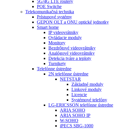
5G/4G LTE routery
POE Switche
Telekomunikačná technika
Prístupové systémy
GEPON OLT a ONU optické jednotky
Smart home
IP videovrátniky
Ovládacie moduly
Monitory
Bezdrôtové videovrátniky
Analógové videovrátniky
Detekcia tváre a teploty
Turnikety
Telefónne ústredne
2N telefónne ústredne
NETSTAR
Základné moduly
Linkové moduly
Licencie
Systémové telefóny
LG-ERICSSON telefónne ústredne
ARIA SOHO
ARIA SOHO IP
W-SOHO
iPECS SBG-1000