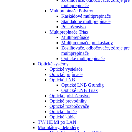
Zosilňovače, odbočovače, zdroje pre
multiprepínače
Multiprepínače Polytron
Kaskádové multiprepínače
Standalone multiprepínače
Príslušenstvo
Multiprepínače Triax
Multiprepínače
Multiprepínače pre kaskády
Zosilňovače, odbočovače, zdroje pre
multiprepínače
Optické multiprepínače
Optické systémy
Optické vysielače
Optické prijímače
Optické LNB
Optické LNB Grundig
Optické LNB Triax
Optické príslušenstvo
Optické prevodníky
Optické rozbočovače
Optické tlmiče
Optické káble
TV/ HDMI po LAN
Modulátory, dekodéry