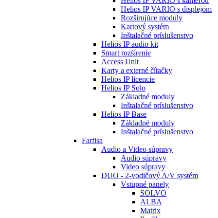
Helios IP VARIO s kamerou
Helios IP VARIO s displejom
Rozširujúce moduly
Kartový systém
Inštalačné príslušenstvo
Helios IP audio kit
Smart rozšírenie
Access Unit
Karty a externé čítačky
Helios IP licencie
Helios IP Solo
Základné moduly
Inštalačné príslušenstvo
Helios IP Base
Základné moduly
Inštalačné príslušenstvo
Farfisa
Audio a Video súpravy
Audio súpravy
Video súpravy
DUO - 2-vodičový A/V systém
Vstupné panely
SOLVO
ALBA
Matrix