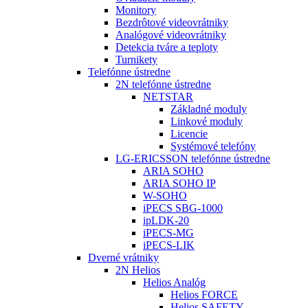
Monitory
Bezdrôtové videovrátniky
Analógové videovrátniky
Detekcia tváre a teploty
Turnikety
Telefónne ústredne
2N telefónne ústredne
NETSTAR
Základné moduly
Linkové moduly
Licencie
Systémové telefóny
LG-ERICSSON telefónne ústredne
ARIA SOHO
ARIA SOHO IP
W-SOHO
iPECS SBG-1000
ipLDK-20
iPECS-MG
iPECS-LIK
Dverné vrátniky
2N Helios
Helios Analóg
Helios FORCE
Helios SAFETY