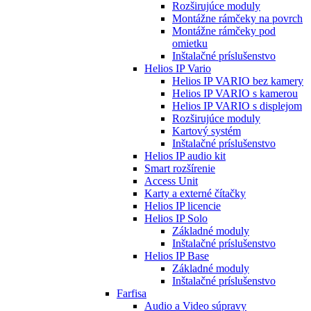
Rozširujúce moduly
Montážne rámčeky na povrch
Montážne rámčeky pod
omietku
Inštalačné príslušenstvo
Helios IP Vario
Helios IP VARIO bez kamery
Helios IP VARIO s kamerou
Helios IP VARIO s displejom
Rozširujúce moduly
Kartový systém
Inštalačné príslušenstvo
Helios IP audio kit
Smart rozšírenie
Access Unit
Karty a externé čítačky
Helios IP licencie
Helios IP Solo
Základné moduly
Inštalačné príslušenstvo
Helios IP Base
Základné moduly
Inštalačné príslušenstvo
Farfisa
Audio a Video súpravy