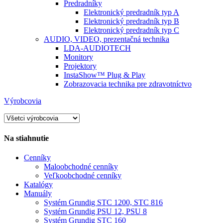
Predradníky
Elektronický predradník typ A
Elektronický predradník typ B
Elektronický predradník typ C
AUDIO, VIDEO, prezentačná technika
LDA-AUDIOTECH
Monitory
Projektory
InstaShow™ Plug & Play
Zobrazovacia technika pre zdravotníctvo
Výrobcovia
Na stiahnutie
Cenníky
Maloobchodné cenníky
Veľkoobchodné cenníky
Katalógy
Manuály
Systém Grundig STC 1200, STC 816
Systém Grundig PSU 12, PSU 8
Systém Grundig STC 160