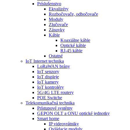
Príslušenstvo
Ekvalizéry
Rozbočovače, odbočovače
Moduly
Zlučovače
Zásuvky
Káble
Koaxiálne káble
Optické káble
RJ-45 káble
Ostatné
IoT Internet technika
LoRaWAN brány
IoT senzory
IoT displeje
IoT kamery
IoT kontroléry
5G/4G LTE routery
POE Switche
Telekomunikačná technika
Prístupové systémy
GEPON OLT a ONU optické jednotky
Smart home
IP videovrátniky
Ovládacie moduly