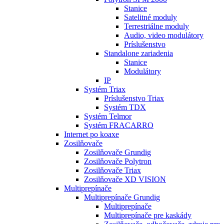
Stanice
Satelitné moduly
Terrestriálne moduly
Audio, video modulátory
Príslušenstvo
Standalone zariadenia
Stanice
Modulátory
IP
Systém Triax
Príslušenstvo Triax
Systém TDX
Systém Telmor
Systém FRACARRO
Internet po koaxe
Zosilňovače
Zosilňovače Grundig
Zosilňovače Polytron
Zosilňovače Triax
Zosilňovače XD VISION
Multiprepínače
Multiprepínače Grundig
Multiprepínače
Multiprepínače pre kaskády