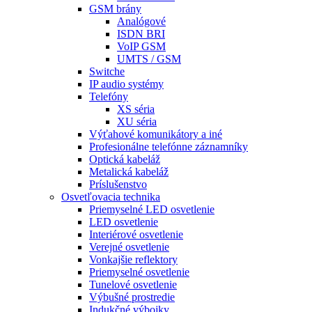
GSM brány
Analógové
ISDN BRI
VoIP GSM
UMTS / GSM
Switche
IP audio systémy
Telefóny
XS séria
XU séria
Výťahové komunikátory a iné
Profesionálne telefónne záznamníky
Optická kabeláž
Metalická kabeláž
Príslušenstvo
Osvetľovacia technika
Priemyselné LED osvetlenie
LED osvetlenie
Interiérové osvetlenie
Verejné osvetlenie
Vonkajšie reflektory
Priemyselné osvetlenie
Tunelové osvetlenie
Výbušné prostredie
Indukčné výbojky