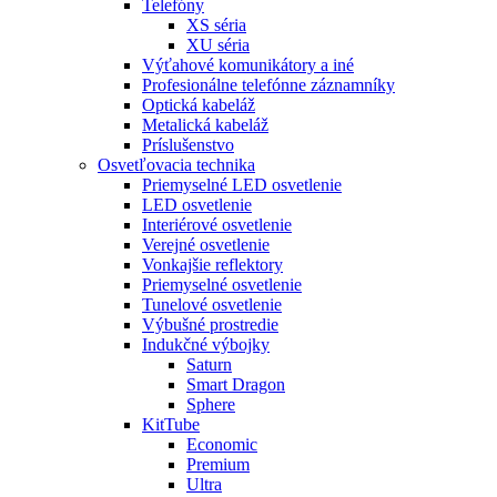
Telefóny
XS séria
XU séria
Výťahové komunikátory a iné
Profesionálne telefónne záznamníky
Optická kabeláž
Metalická kabeláž
Príslušenstvo
Osvetľovacia technika
Priemyselné LED osvetlenie
LED osvetlenie
Interiérové osvetlenie
Verejné osvetlenie
Vonkajšie reflektory
Priemyselné osvetlenie
Tunelové osvetlenie
Výbušné prostredie
Indukčné výbojky
Saturn
Smart Dragon
Sphere
KitTube
Economic
Premium
Ultra