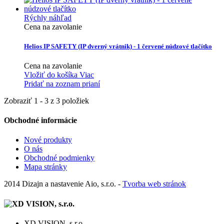
Rýchly náhľad
Cena na zavolanie
Helios IP SAFETY (IP dverný vrátnik) - 1 červené núdzové tlačítko
Cena na zavolanie
Vložiť do košíka
Viac
Pridať na zoznam prianí
Zobraziť 1 - 3 z 3 položiek
Obchodné informácie
Nové produkty
O nás
Obchodné podmienky
Mapa stránky
2014 Dizajn a nastavenie Aio, s.r.o. -
Tvorba web stránok
XD VISION, s.r.o.