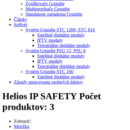
Zosilňovače Grundig
Multiprepínače Grundig
Standalone zariadenia Grundig
Články
Softvér
Systém Grundig STC 1200, STC 816
Satelitné digitálne moduly
IPTV moduly
Terestriálne digitálne moduly
Systém Grundig PSU 12, PSU 8
Satelitné digitálne moduly
IPTV moduly
Terestriálne digitálne moduly
Systém Grundig STC 160
Satelitné digitálne moduly
Zásady spracovania osobných údajov
Helios IP SAFETY
Počet
produktov: 3
Zobraziť:
Mriežka