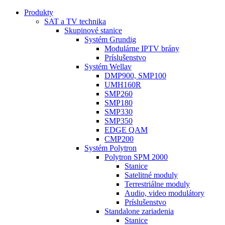
Produkty
SAT a TV technika
Skupinové stanice
Systém Grundig
Modulárne IPTV brány
Príslušenstvo
Systém Wellav
DMP900, SMP100
UMH160R
SMP260
SMP180
SMP330
SMP350
EDGE QAM
CMP200
Systém Polytron
Polytron SPM 2000
Stanice
Satelitné moduly
Terrestriálne moduly
Audio, video modulátory
Príslušenstvo
Standalone zariadenia
Stanice