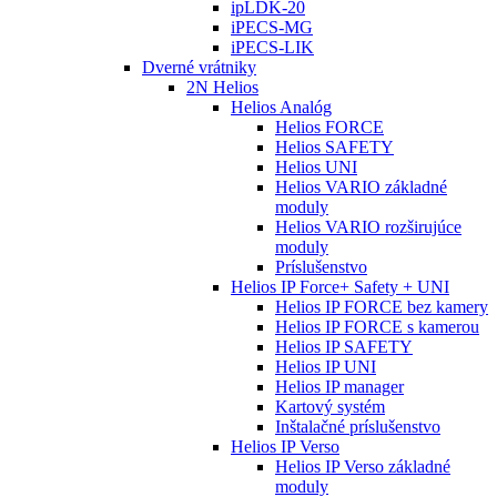
ipLDK-20
iPECS-MG
iPECS-LIK
Dverné vrátniky
2N Helios
Helios Analóg
Helios FORCE
Helios SAFETY
Helios UNI
Helios VARIO základné
moduly
Helios VARIO rozširujúce
moduly
Príslušenstvo
Helios IP Force+ Safety + UNI
Helios IP FORCE bez kamery
Helios IP FORCE s kamerou
Helios IP SAFETY
Helios IP UNI
Helios IP manager
Kartový systém
Inštalačné príslušenstvo
Helios IP Verso
Helios IP Verso základné
moduly