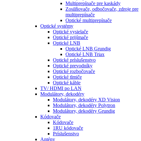
Multiprepínače pre kaskády
Zosilňovače, odbočovače, zdroje pre
multiprepínače
Optické multiprepínače
Optické systémy
Optické vysielače
Optické prijímače
Optické LNB
Optické LNB Grundig
Optické LNB Triax
Optické príslušenstvo
Optické prevodníky
Optické rozbočovače
Optické tlmiče
Optické káble
TV/ HDMI po LAN
Modulátory, dekodéry
Modulátory, dekodéry XD Vision
Modulátory, dekodéry Polytron
Modulátory, dekodéry Grundig
Kódovače
Kódovače
1RU kódovače
Príslušenstvo
Antény