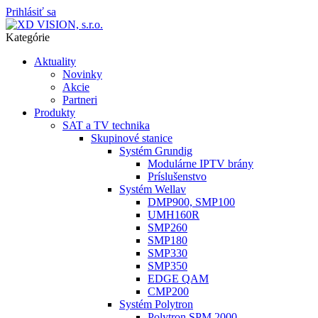
Prihlásiť sa
Kategórie
Aktuality
Novinky
Akcie
Partneri
Produkty
SAT a TV technika
Skupinové stanice
Systém Grundig
Modulárne IPTV brány
Príslušenstvo
Systém Wellav
DMP900, SMP100
UMH160R
SMP260
SMP180
SMP330
SMP350
EDGE QAM
CMP200
Systém Polytron
Polytron SPM 2000