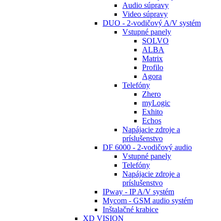
Audio súpravy
Video súpravy
DUO - 2-vodičový A/V systém
Vstupné panely
SOLVO
ALBA
Matrix
Profilo
Agora
Telefóny
Zhero
myLogic
Exhito
Echos
Napájacie zdroje a
príslušenstvo
DF 6000 - 2-vodičový audio
Vstupné panely
Telefóny
Napájacie zdroje a
príslušenstvo
IPway - IP A/V systém
Mycom - GSM audio systém
Inštalačné krabice
XD VISION