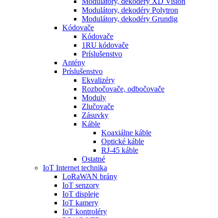
Modulátory, dekodéry XD Vision
Modulátory, dekodéry Polytron
Modulátory, dekodéry Grundig
Kódovače
Kódovače
1RU kódovače
Príslušenstvo
Antény
Príslušenstvo
Ekvalizéry
Rozbočovače, odbočovače
Moduly
Zlučovače
Zásuvky
Káble
Koaxiálne káble
Optické káble
RJ-45 káble
Ostatné
IoT Internet technika
LoRaWAN brány
IoT senzory
IoT displeje
IoT kamery
IoT kontroléry