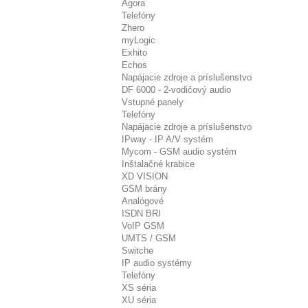
Agora
Telefóny
Zhero
myLogic
Exhito
Echos
Napájacie zdroje a príslušenstvo
DF 6000 - 2-vodičový audio
Vstupné panely
Telefóny
Napájacie zdroje a príslušenstvo
IPway - IP A/V systém
Mycom - GSM audio systém
Inštalačné krabice
XD VISION
GSM brány
Analógové
ISDN BRI
VoIP GSM
UMTS / GSM
Switche
IP audio systémy
Telefóny
XS séria
XU séria