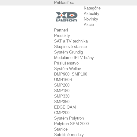
Prihlásiť sa
Kategórie
Aktuality
Novinky
Akcie
Partneri
Produkty
SAT a TV technika
Skupinové stanice
Systém Grundig
Modulárne IPTV brány
Príslušenstvo
Systém Wellav
DMP900, SMP100
UMH160R
SMP260
SMP180
SMP330
SMP350
EDGE QAM
CMP200
Systém Polytron
Polytron SPM 2000
Stanice
Satelitné moduly