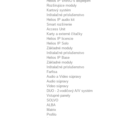
Helios IP VARIO s displejom
Rozširujúce moduly
Kartový systém
Inštalačné príslušenstvo
Helios IP audio kit
Smart rozšírenie
Access Unit
Karty a externé čítačky
Helios IP licencie
Helios IP Solo
Základné moduly
Inštalačné príslušenstvo
Helios IP Base
Základné moduly
Inštalačné príslušenstvo
Farfisa
Audio a Video súpravy
Audio súpravy
Video súpravy
DUO - 2-vodičový A/V systém
Vstupné panely
SOLVO
ALBA
Matrix
Profilo