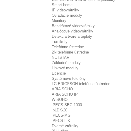
Smart home
IP videovrátniky
Ovládacie moduly
Monitory
Bezdrôtové videovrátniky
Analógové videovrátniky
Detekcia tváre a teploty
Turnikety
Telefónne ústredne
2N telefónne ústredne
NETSTAR
Základné moduly
Linkové moduly
Licencie
Systémové telefóny
LG-ERICSSON telefónne ústredne
ARIA SOHO
ARIA SOHO IP
W-SOHO
iPECS SBG-1000
ipLDK-20
iPECS-MG
iPECS-LIK
Dverné vrátniky