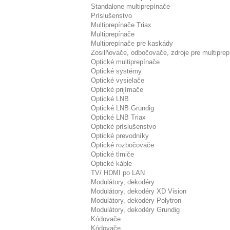
Standalone multiprepínače
Príslušenstvo
Multiprepínače Triax
Multiprepínače
Multiprepínače pre kaskády
Zosilňovače, odbočovače, zdroje pre multipre
Optické multiprepínače
Optické systémy
Optické vysielače
Optické prijímače
Optické LNB
Optické LNB Grundig
Optické LNB Triax
Optické príslušenstvo
Optické prevodníky
Optické rozbočovače
Optické tlmiče
Optické káble
TV/ HDMI po LAN
Modulátory, dekodéry
Modulátory, dekodéry XD Vision
Modulátory, dekodéry Polytron
Modulátory, dekodéry Grundig
Kódovače
Kódovače