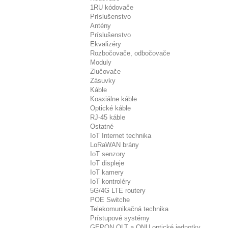
1RU kódovače
Príslušenstvo
Antény
Príslušenstvo
Ekvalizéry
Rozbočovače, odbočovače
Moduly
Zlučovače
Zásuvky
Káble
Koaxiálne káble
Optické káble
RJ-45 káble
Ostatné
IoT Internet technika
LoRaWAN brány
IoT senzory
IoT displeje
IoT kamery
IoT kontroléry
5G/4G LTE routery
POE Switche
Telekomunikačná technika
Prístupové systémy
GEPON OLT a ONU optické jednotky