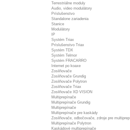
Terrestriálne moduly
Audio, video modulátory
Príslušenstvo
Standalone zariadenia
Stanice
Modulátory
IP
Systém Triax
Príslušenstvo Triax
Systém TDX
Systém Telmor
Systém FRACARRO
Internet po koaxe
Zosilňovače
Zosilňovače Grundig
Zosilňovače Polytron
Zosilňovače Triax
Zosilňovače XD VISION
Multiprepínače
Multiprepínače Grundig
Multiprepínače
Multiprepínače pre kaskády
Zosilňovače, odbočovače, zdroje pre multipre
Multiprepínače Polytron
Kaskádové multiprepínače