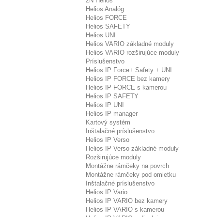
2N Helios
Helios Analóg
Helios FORCE
Helios SAFETY
Helios UNI
Helios VARIO základné moduly
Helios VARIO rozširujúce moduly
Príslušenstvo
Helios IP Force+ Safety + UNI
Helios IP FORCE bez kamery
Helios IP FORCE s kamerou
Helios IP SAFETY
Helios IP UNI
Helios IP manager
Kartový systém
Inštalačné príslušenstvo
Helios IP Verso
Helios IP Verso základné moduly
Rozširujúce moduly
Montážne rámčeky na povrch
Montážne rámčeky pod omietku
Inštalačné príslušenstvo
Helios IP Vario
Helios IP VARIO bez kamery
Helios IP VARIO s kamerou