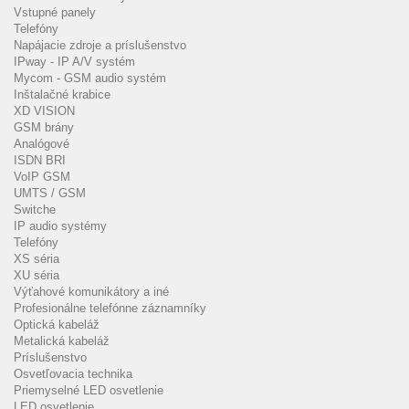
Vstupné panely
Telefóny
Napájacie zdroje a príslušenstvo
IPway - IP A/V systém
Mycom - GSM audio systém
Inštalačné krabice
XD VISION
GSM brány
Analógové
ISDN BRI
VoIP GSM
UMTS / GSM
Switche
IP audio systémy
Telefóny
XS séria
XU séria
Výťahové komunikátory a iné
Profesionálne telefónne záznamníky
Optická kabeláž
Metalická kabeláž
Príslušenstvo
Osvetľovacia technika
Priemyselné LED osvetlenie
LED osvetlenie