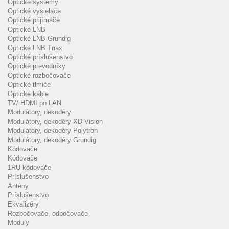
Optické systémy
Optické vysielače
Optické prijímače
Optické LNB
Optické LNB Grundig
Optické LNB Triax
Optické príslušenstvo
Optické prevodníky
Optické rozbočovače
Optické tlmiče
Optické káble
TV/ HDMI po LAN
Modulátory, dekodéry
Modulátory, dekodéry XD Vision
Modulátory, dekodéry Polytron
Modulátory, dekodéry Grundig
Kódovače
Kódovače
1RU kódovače
Príslušenstvo
Antény
Príslušenstvo
Ekvalizéry
Rozbočovače, odbočovače
Moduly