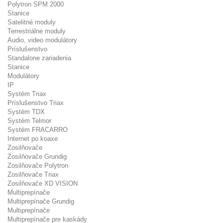
Polytron SPM 2000
Stanice
Satelitné moduly
Terrestriálne moduly
Audio, video modulátory
Príslušenstvo
Standalone zariadenia
Stanice
Modulátory
IP
Systém Triax
Príslušenstvo Triax
Systém TDX
Systém Telmor
Systém FRACARRO
Internet po koaxe
Zosilňovače
Zosilňovače Grundig
Zosilňovače Polytron
Zosilňovače Triax
Zosilňovače XD VISION
Multiprepínače
Multiprepínače Grundig
Multiprepínače
Multiprepínače pre kaskády