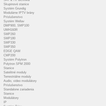
Skupinové stanice
Systém Grundig
Modulárne IPTV brány
Príslušenstvo
Systém Wellav
DMP900, SMP100
UMH160R
SMP260
SMP180
SMP330
SMP350
EDGE QAM
CMP200
Systém Polytron
Polytron SPM 2000
Stanice
Satelitné moduly
Terrestriálne moduly
Audio, video modulátory
Príslušenstvo
Standalone zariadenia
Stanice
Modulátory
IP