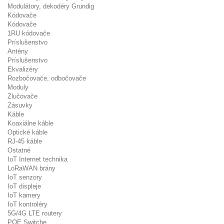
Modulátory, dekodéry Grundig
Kódovače
Kódovače
1RU kódovače
Príslušenstvo
Antény
Príslušenstvo
Ekvalizéry
Rozbočovače, odbočovače
Moduly
Zlučovače
Zásuvky
Káble
Koaxiálne káble
Optické káble
RJ-45 káble
Ostatné
IoT Internet technika
LoRaWAN brány
IoT senzory
IoT displeje
IoT kamery
IoT kontroléry
5G/4G LTE routery
POE Switche