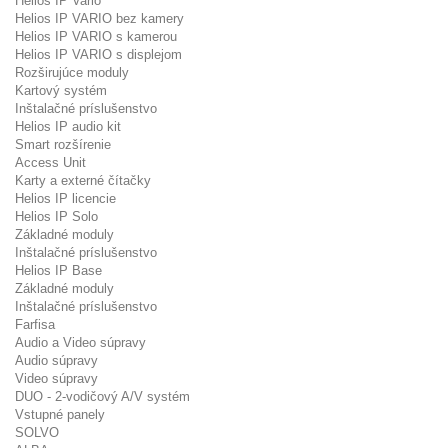
Helios IP Vario
Helios IP VARIO bez kamery
Helios IP VARIO s kamerou
Helios IP VARIO s displejom
Rozširujúce moduly
Kartový systém
Inštalačné príslušenstvo
Helios IP audio kit
Smart rozšírenie
Access Unit
Karty a externé čítačky
Helios IP licencie
Helios IP Solo
Základné moduly
Inštalačné príslušenstvo
Helios IP Base
Základné moduly
Inštalačné príslušenstvo
Farfisa
Audio a Video súpravy
Audio súpravy
Video súpravy
DUO - 2-vodičový A/V systém
Vstupné panely
SOLVO