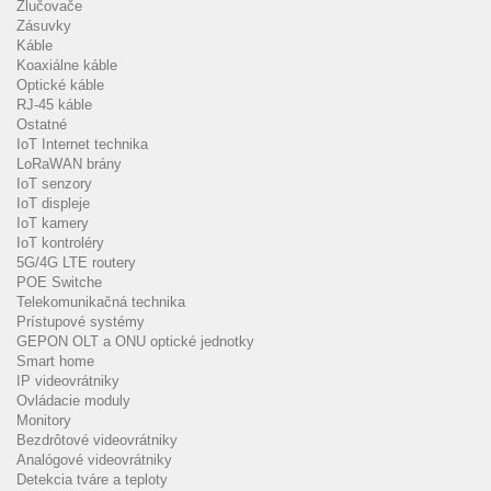
Zlučovače
Zásuvky
Káble
Koaxiálne káble
Optické káble
RJ-45 káble
Ostatné
IoT Internet technika
LoRaWAN brány
IoT senzory
IoT displeje
IoT kamery
IoT kontroléry
5G/4G LTE routery
POE Switche
Telekomunikačná technika
Prístupové systémy
GEPON OLT a ONU optické jednotky
Smart home
IP videovrátniky
Ovládacie moduly
Monitory
Bezdrôtové videovrátniky
Analógové videovrátniky
Detekcia tváre a teploty