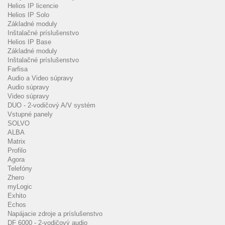
Helios IP licencie
Helios IP Solo
Základné moduly
Inštalačné príslušenstvo
Helios IP Base
Základné moduly
Inštalačné príslušenstvo
Farfisa
Audio a Video súpravy
Audio súpravy
Video súpravy
DUO - 2-vodičový A/V systém
Vstupné panely
SOLVO
ALBA
Matrix
Profilo
Agora
Telefóny
Zhero
myLogic
Exhito
Echos
Napájacie zdroje a príslušenstvo
DF 6000 - 2-vodičový audio