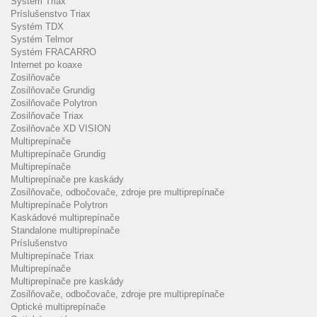
Systém Triax
Príslušenstvo Triax
Systém TDX
Systém Telmor
Systém FRACARRO
Internet po koaxe
Zosilňovače
Zosilňovače Grundig
Zosilňovače Polytron
Zosilňovače Triax
Zosilňovače XD VISION
Multiprepínače
Multiprepínače Grundig
Multiprepínače
Multiprepínače pre kaskády
Zosilňovače, odbočovače, zdroje pre multiprepínače
Multiprepínače Polytron
Kaskádové multiprepínače
Standalone multiprepínače
Príslušenstvo
Multiprepínače Triax
Multiprepínače
Multiprepínače pre kaskády
Zosilňovače, odbočovače, zdroje pre multiprepínače
Optické multiprepínače