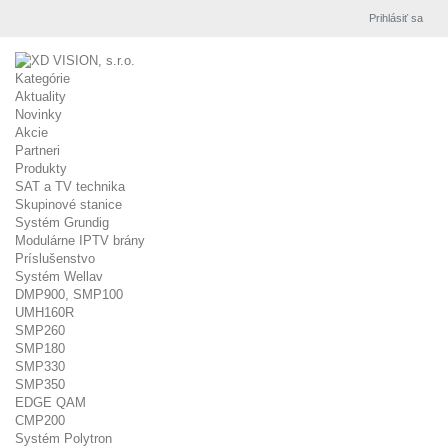
Prihlásiť sa
Kategórie
Aktuality
Novinky
Akcie
Partneri
Produkty
SAT a TV technika
Skupinové stanice
Systém Grundig
Modulárne IPTV brány
Príslušenstvo
Systém Wellav
DMP900, SMP100
UMH160R
SMP260
SMP180
SMP330
SMP350
EDGE QAM
CMP200
Systém Polytron