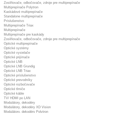
Zosilňovače, odbočovače, zdroje pre multiprepínače
Multiprepínače Polytron
Kaskádové multiprepínače
Standalone multiprepínače
Príslušenstvo
Multiprepínače Triax
Multiprepínače
Multiprepínače pre kaskády
Zosilňovače, odbočovače, zdroje pre multiprepínače
Optické multiprepínače
Optické systémy
Optické vysielače
Optické prijímače
Optické LNB
Optické LNB Grundig
Optické LNB Triax
Optické príslušenstvo
Optické prevodníky
Optické rozbočovače
Optické tlmiče
Optické káble
TV/ HDMI po LAN
Modulátory, dekodéry
Modulátory, dekodéry XD Vision
Modulátory, dekodéry Polytron