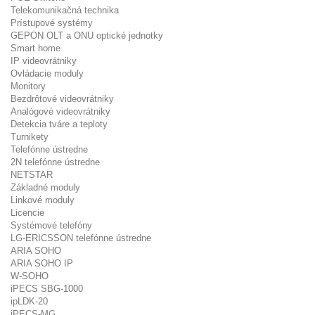
Telekomunikačná technika
Prístupové systémy
GEPON OLT a ONU optické jednotky
Smart home
IP videovrátniky
Ovládacie moduly
Monitory
Bezdrôtové videovrátniky
Analógové videovrátniky
Detekcia tváre a teploty
Turnikety
Telefónne ústredne
2N telefónne ústredne
NETSTAR
Základné moduly
Linkové moduly
Licencie
Systémové telefóny
LG-ERICSSON telefónne ústredne
ARIA SOHO
ARIA SOHO IP
W-SOHO
iPECS SBG-1000
ipLDK-20
iPECS-MG