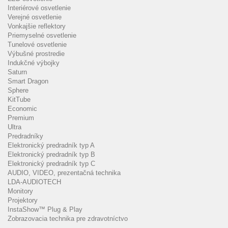
Interiérové osvetlenie
Verejné osvetlenie
Vonkajšie reflektory
Priemyselné osvetlenie
Tunelové osvetlenie
Výbušné prostredie
Indukčné výbojky
Saturn
Smart Dragon
Sphere
KitTube
Economic
Premium
Ultra
Predradníky
Elektronický predradník typ A
Elektronický predradník typ B
Elektronický predradník typ C
AUDIO, VIDEO, prezentačná technika
LDA-AUDIOTECH
Monitory
Projektory
InstaShow™ Plug & Play
Zobrazovacia technika pre zdravotníctvo