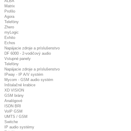
ALBA
Matrix
Profilo
Agora
Telefóny
Zhero
myLogic
Exhito
Echos
Napájacie zdroje a príslušenstvo
DF 6000 - 2-vodičový audio
Vstupné panely
Telefóny
Napájacie zdroje a príslušenstvo
IPway - IP A/V systém
Mycom - GSM audio systém
Inštalačné krabice
XD VISION
GSM brány
Analógové
ISDN BRI
VoIP GSM
UMTS / GSM
Switche
IP audio systémy