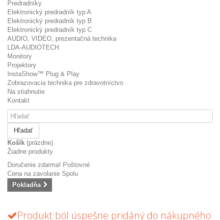
Predradníky
Elektronický predradník typ A
Elektronický predradník typ B
Elektronický predradník typ C
AUDIO, VIDEO, prezentačná technika
LDA-AUDIOTECH
Monitory
Projektory
InstaShow™ Plug & Play
Zobrazovacia technika pre zdravotníctvo
Na stiahnutie
Kontakt
Hľadať
Košík
(prázdne)
Žiadne produkty
Doručenie zdarma!
Poštovné
Cena na zavolanie
Spolu
Pokladňa
Produkt ból úspešne pridáný do nákupného