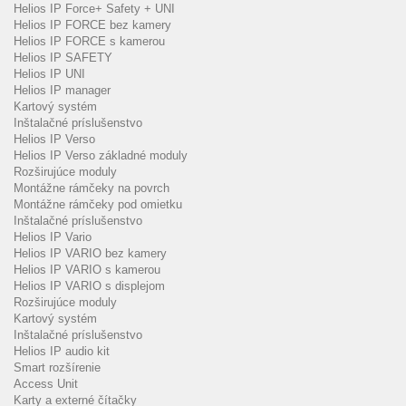
Helios IP Force+ Safety + UNI
Helios IP FORCE bez kamery
Helios IP FORCE s kamerou
Helios IP SAFETY
Helios IP UNI
Helios IP manager
Kartový systém
Inštalačné príslušenstvo
Helios IP Verso
Helios IP Verso základné moduly
Rozširujúce moduly
Montážne rámčeky na povrch
Montážne rámčeky pod omietku
Inštalačné príslušenstvo
Helios IP Vario
Helios IP VARIO bez kamery
Helios IP VARIO s kamerou
Helios IP VARIO s displejom
Rozširujúce moduly
Kartový systém
Inštalačné príslušenstvo
Helios IP audio kit
Smart rozšírenie
Access Unit
Karty a externé čítačky