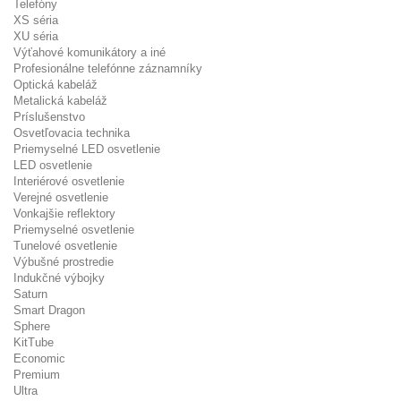
Telefóny
XS séria
XU séria
Výťahové komunikátory a iné
Profesionálne telefónne záznamníky
Optická kabeláž
Metalická kabeláž
Príslušenstvo
Osvetľovacia technika
Priemyselné LED osvetlenie
LED osvetlenie
Interiérové osvetlenie
Verejné osvetlenie
Vonkajšie reflektory
Priemyselné osvetlenie
Tunelové osvetlenie
Výbušné prostredie
Indukčné výbojky
Saturn
Smart Dragon
Sphere
KitTube
Economic
Premium
Ultra