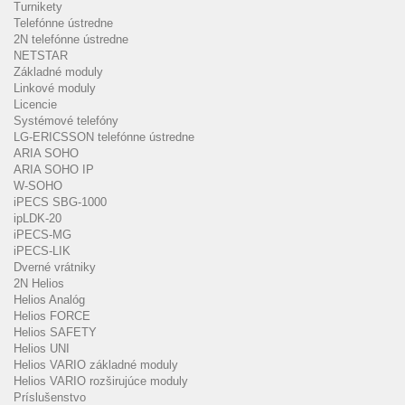
Turnikety
Telefónne ústredne
2N telefónne ústredne
NETSTAR
Základné moduly
Linkové moduly
Licencie
Systémové telefóny
LG-ERICSSON telefónne ústredne
ARIA SOHO
ARIA SOHO IP
W-SOHO
iPECS SBG-1000
ipLDK-20
iPECS-MG
iPECS-LIK
Dverné vrátniky
2N Helios
Helios Analóg
Helios FORCE
Helios SAFETY
Helios UNI
Helios VARIO základné moduly
Helios VARIO rozširujúce moduly
Príslušenstvo