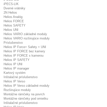
iPECS-LIK
Dverné vrátniky
2N Helios
Helios Analóg
Helios FORCE
Helios SAFETY
Helios UNI
Helios VARIO základné moduly
Helios VARIO rozširujúce moduly
Príslušenstvo
Helios IP Force+ Safety + UNI
Helios IP FORCE bez kamery
Helios IP FORCE s kamerou
Helios IP SAFETY
Helios IP UNI
Helios IP manager
Kartový systém
Inštalačné príslušenstvo
Helios IP Verso
Helios IP Verso základné moduly
Rozširujúce moduly
Montážne rámčeky na povrch
Montážne rámčeky pod omietku
Inštalačné príslušenstvo