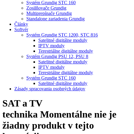
Systém Grundig STC 160
Zosilňovače Grundig
Multiprepínače Grundig
Standalone zariadenia Grundig
Články
Softvér
Systém Grundig STC 1200, STC 816
Satelitné digitálne moduly
IPTV moduly
Terestriálne digitálne moduly
Systém Grundig PSU 12, PSU 8
Satelitné digitálne moduly
IPTV moduly
Terestriálne digitálne moduly
Systém Grundig STC 160
Satelitné digitálne moduly
Zásady spracovania osobných údajov
SAT a TV
technika
Momentálne nie je
žiadny produkt v tejto