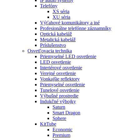
IP audio systémy
Telefóny
XS séria
XU séria
Výťahové komunikátory a iné
Profesionálne telefónne záznamníky
Optická kabeláž
Metalická kabeláž
Príslušenstvo
Osvetľovacia technika
Priemyselné LED osvetlenie
LED osvetlenie
Interiérové osvetlenie
Verejné osvetlenie
Vonkajšie reflektory
Priemyselné osvetlenie
Tunelové osvetlenie
Výbušné prostredie
Indukčné výbojky
Saturn
Smart Dragon
Sphere
KitTube
Economic
Premium