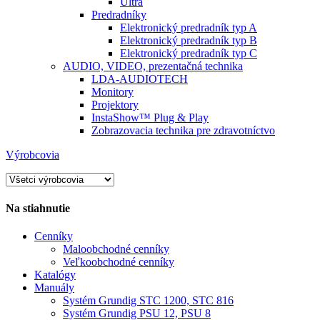
Ultra
Predradníky
Elektronický predradník typ A
Elektronický predradník typ B
Elektronický predradník typ C
AUDIO, VIDEO, prezentačná technika
LDA-AUDIOTECH
Monitory
Projektory
InstaShow™ Plug & Play
Zobrazovacia technika pre zdravotníctvo
Výrobcovia
Na stiahnutie
Cenníky
Maloobchodné cenníky
Veľkoobchodné cenníky
Katalógy
Manuály
Systém Grundig STC 1200, STC 816
Systém Grundig PSU 12, PSU 8