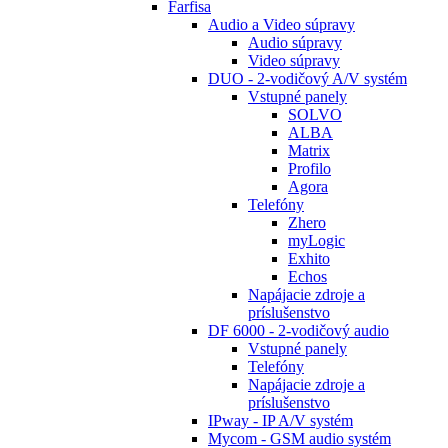
Farfisa
Audio a Video súpravy
Audio súpravy
Video súpravy
DUO - 2-vodičový A/V systém
Vstupné panely
SOLVO
ALBA
Matrix
Profilo
Agora
Telefóny
Zhero
myLogic
Exhito
Echos
Napájacie zdroje a
príslušenstvo
DF 6000 - 2-vodičový audio
Vstupné panely
Telefóny
Napájacie zdroje a
príslušenstvo
IPway - IP A/V systém
Mycom - GSM audio systém