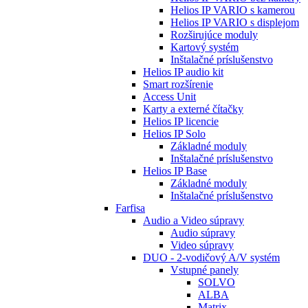
Helios IP VARIO s kamerou
Helios IP VARIO s displejom
Rozširujúce moduly
Kartový systém
Inštalačné príslušenstvo
Helios IP audio kit
Smart rozšírenie
Access Unit
Karty a externé čítačky
Helios IP licencie
Helios IP Solo
Základné moduly
Inštalačné príslušenstvo
Helios IP Base
Základné moduly
Inštalačné príslušenstvo
Farfisa
Audio a Video súpravy
Audio súpravy
Video súpravy
DUO - 2-vodičový A/V systém
Vstupné panely
SOLVO
ALBA
Matrix