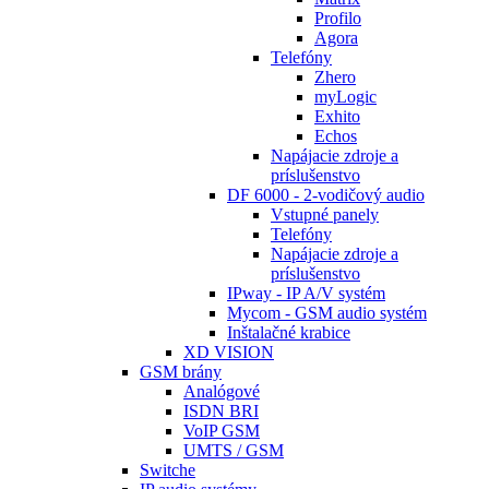
Profilo
Agora
Telefóny
Zhero
myLogic
Exhito
Echos
Napájacie zdroje a
príslušenstvo
DF 6000 - 2-vodičový audio
Vstupné panely
Telefóny
Napájacie zdroje a
príslušenstvo
IPway - IP A/V systém
Mycom - GSM audio systém
Inštalačné krabice
XD VISION
GSM brány
Analógové
ISDN BRI
VoIP GSM
UMTS / GSM
Switche