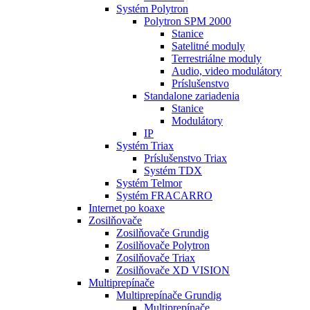
Systém Polytron
Polytron SPM 2000
Stanice
Satelitné moduly
Terrestriálne moduly
Audio, video modulátory
Príslušenstvo
Standalone zariadenia
Stanice
Modulátory
IP
Systém Triax
Príslušenstvo Triax
Systém TDX
Systém Telmor
Systém FRACARRO
Internet po koaxe
Zosilňovače
Zosilňovače Grundig
Zosilňovače Polytron
Zosilňovače Triax
Zosilňovače XD VISION
Multiprepínače
Multiprepínače Grundig
Multiprepínače