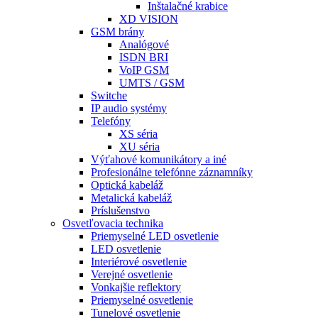
Inštalačné krabice
XD VISION
GSM brány
Analógové
ISDN BRI
VoIP GSM
UMTS / GSM
Switche
IP audio systémy
Telefóny
XS séria
XU séria
Výťahové komunikátory a iné
Profesionálne telefónne záznamníky
Optická kabeláž
Metalická kabeláž
Príslušenstvo
Osvetľovacia technika
Priemyselné LED osvetlenie
LED osvetlenie
Interiérové osvetlenie
Verejné osvetlenie
Vonkajšie reflektory
Priemyselné osvetlenie
Tunelové osvetlenie