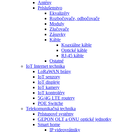
Antény
Príslušenstvo
Ekvalizéry
Rozbočovače, odbočovače
Moduly
Zlučovače
Zásuvky
Káble
Koaxiálne káble
Optické káble
RJ-45 káble
Ostatné
IoT Internet technika
LoRaWAN brány
IoT senzory
IoT displeje
IoT kamery
IoT kontroléry
5G/4G LTE routery
POE Switche
Telekomunikačná technika
Prístupové systémy
GEPON OLT a ONU optické jednotky
Smart home
IP videovrátniky