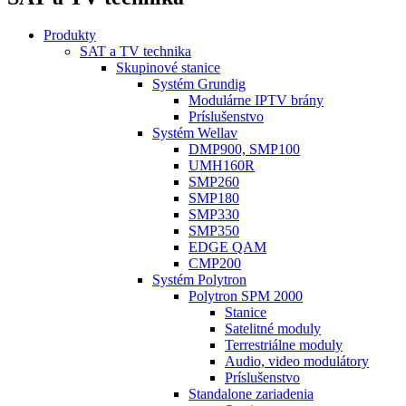
Produkty
SAT a TV technika
Skupinové stanice
Systém Grundig
Modulárne IPTV brány
Príslušenstvo
Systém Wellav
DMP900, SMP100
UMH160R
SMP260
SMP180
SMP330
SMP350
EDGE QAM
CMP200
Systém Polytron
Polytron SPM 2000
Stanice
Satelitné moduly
Terrestriálne moduly
Audio, video modulátory
Príslušenstvo
Standalone zariadenia