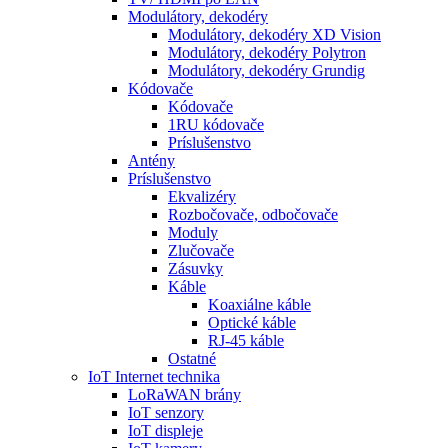
Modulátory, dekodéry
Modulátory, dekodéry XD Vision
Modulátory, dekodéry Polytron
Modulátory, dekodéry Grundig
Kódovače
Kódovače
1RU kódovače
Príslušenstvo
Antény
Príslušenstvo
Ekvalizéry
Rozbočovače, odbočovače
Moduly
Zlučovače
Zásuvky
Káble
Koaxiálne káble
Optické káble
RJ-45 káble
Ostatné
IoT Internet technika
LoRaWAN brány
IoT senzory
IoT displeje