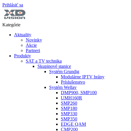
Prihlásiť sa
Kategórie
Aktuality
Novinky
Akcie
Partneri
Produkty
SAT a TV technika
Skupinové stanice
Systém Grundig
Modulárne IPTV brány
Príslušenstvo
Systém Wellav
DMP900, SMP100
UMH160R
SMP260
SMP180
SMP330
SMP350
EDGE QAM
CMP200