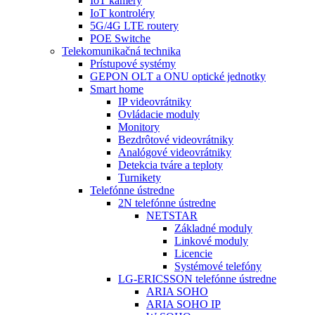
IoT kamery
IoT kontroléry
5G/4G LTE routery
POE Switche
Telekomunikačná technika
Prístupové systémy
GEPON OLT a ONU optické jednotky
Smart home
IP videovrátniky
Ovládacie moduly
Monitory
Bezdrôtové videovrátniky
Analógové videovrátniky
Detekcia tváre a teploty
Turnikety
Telefónne ústredne
2N telefónne ústredne
NETSTAR
Základné moduly
Linkové moduly
Licencie
Systémové telefóny
LG-ERICSSON telefónne ústredne
ARIA SOHO
ARIA SOHO IP