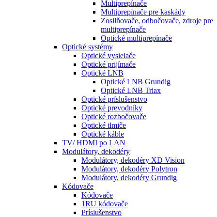
Multiprepínače
Multiprepínače pre kaskády
Zosilňovače, odbočovače, zdroje pre
multiprepínače
Optické multiprepínače
Optické systémy
Optické vysielače
Optické prijímače
Optické LNB
Optické LNB Grundig
Optické LNB Triax
Optické príslušenstvo
Optické prevodníky
Optické rozbočovače
Optické tlmiče
Optické káble
TV/ HDMI po LAN
Modulátory, dekodéry
Modulátory, dekodéry XD Vision
Modulátory, dekodéry Polytron
Modulátory, dekodéry Grundig
Kódovače
Kódovače
1RU kódovače
Príslušenstvo