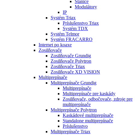
Stanice
Modulátory
IP
Systém Triax
Príslušenstvo Triax
Systém TDX
Systém Telmor
Systém FRACARRO
Internet po koaxe
Zosilňovače
Zosilňovače Grundig
Zosilňovače Polytron
Zosilňovače Triax
Zosilňovače XD VISION
Multiprepínače
Multiprepínače Grundig
Multiprepínače
Multiprepínače pre kaskády
Zosilňovače, odbočovače, zdroje pre
multiprepínače
Multiprepínače Polytron
Kaskádové multiprepínače
Standalone multiprepínače
Príslušenstvo
Multiprepínače Triax