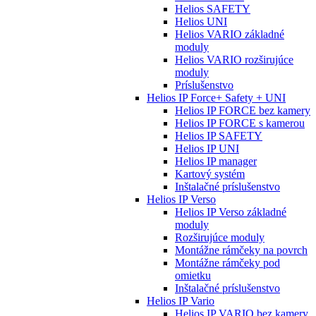
Helios SAFETY
Helios UNI
Helios VARIO základné
moduly
Helios VARIO rozširujúce
moduly
Príslušenstvo
Helios IP Force+ Safety + UNI
Helios IP FORCE bez kamery
Helios IP FORCE s kamerou
Helios IP SAFETY
Helios IP UNI
Helios IP manager
Kartový systém
Inštalačné príslušenstvo
Helios IP Verso
Helios IP Verso základné
moduly
Rozširujúce moduly
Montážne rámčeky na povrch
Montážne rámčeky pod
omietku
Inštalačné príslušenstvo
Helios IP Vario
Helios IP VARIO bez kamery