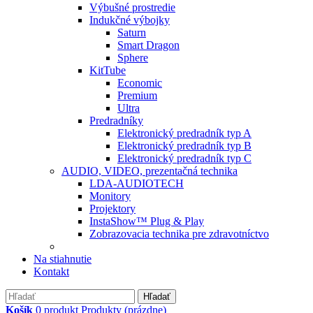
Výbušné prostredie
Indukčné výbojky
Saturn
Smart Dragon
Sphere
KitTube
Economic
Premium
Ultra
Predradníky
Elektronický predradník typ A
Elektronický predradník typ B
Elektronický predradník typ C
AUDIO, VIDEO, prezentačná technika
LDA-AUDIOTECH
Monitory
Projektory
InstaShow™ Plug & Play
Zobrazovacia technika pre zdravotníctvo
Na stiahnutie
Kontakt
Hľadať
Košík
0
produkt
Produkty
(prázdne)