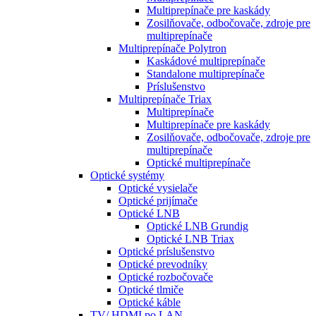
Multiprepínače pre kaskády
Zosilňovače, odbočovače, zdroje pre
multiprepínače
Multiprepínače Polytron
Kaskádové multiprepínače
Standalone multiprepínače
Príslušenstvo
Multiprepínače Triax
Multiprepínače
Multiprepínače pre kaskády
Zosilňovače, odbočovače, zdroje pre
multiprepínače
Optické multiprepínače
Optické systémy
Optické vysielače
Optické prijímače
Optické LNB
Optické LNB Grundig
Optické LNB Triax
Optické príslušenstvo
Optické prevodníky
Optické rozbočovače
Optické tlmiče
Optické káble
TV/ HDMI po LAN