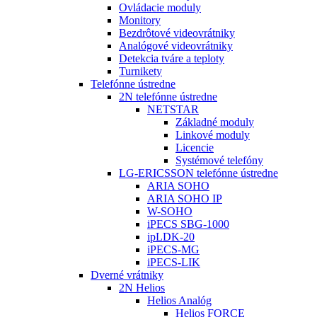
Ovládacie moduly
Monitory
Bezdrôtové videovrátniky
Analógové videovrátniky
Detekcia tváre a teploty
Turnikety
Telefónne ústredne
2N telefónne ústredne
NETSTAR
Základné moduly
Linkové moduly
Licencie
Systémové telefóny
LG-ERICSSON telefónne ústredne
ARIA SOHO
ARIA SOHO IP
W-SOHO
iPECS SBG-1000
ipLDK-20
iPECS-MG
iPECS-LIK
Dverné vrátniky
2N Helios
Helios Analóg
Helios FORCE