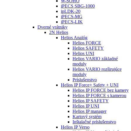
W-SOHO
iPECS SBG-1000
ipLDK-20
iPECS-MG
iPECS-LIK
Dverné vrátniky
2N Helios
Helios Analóg
Helios FORCE
Helios SAFETY
Helios UNI
Helios VARIO základné
moduly
Helios VARIO rozširujúce
moduly
Príslušenstvo
Helios IP Force+ Safety + UNI
Helios IP FORCE bez kamery
Helios IP FORCE s kamerou
Helios IP SAFETY
Helios IP UNI
Helios IP manager
Kartový systém
Inštalačné príslušenstvo
Helios IP Verso