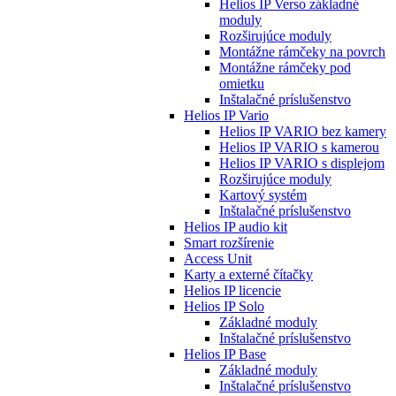
Helios IP Verso základné
moduly
Rozširujúce moduly
Montážne rámčeky na povrch
Montážne rámčeky pod
omietku
Inštalačné príslušenstvo
Helios IP Vario
Helios IP VARIO bez kamery
Helios IP VARIO s kamerou
Helios IP VARIO s displejom
Rozširujúce moduly
Kartový systém
Inštalačné príslušenstvo
Helios IP audio kit
Smart rozšírenie
Access Unit
Karty a externé čítačky
Helios IP licencie
Helios IP Solo
Základné moduly
Inštalačné príslušenstvo
Helios IP Base
Základné moduly
Inštalačné príslušenstvo