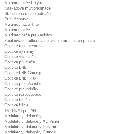
Multiprepínače Polytron
Kaskádové multiprepínače
Standalone multiprepínače
Príslušenstvo
Multiprepínače Triax
Multiprepínače
Multiprepínače pre kaskády
Zosilňovače, odbočovače, zdroje pre multiprepínače
Optické multiprepínače
Optické systémy
Optické vysielače
Optické prijímače
Optické LNB
Optické LNB Grundig
Optické LNB Triax
Optické príslušenstvo
Optické prevodníky
Optické rozbočovače
Optické tlmiče
Optické káble
TV/ HDMI po LAN
Modulátory, dekodéry
Modulátory, dekodéry XD Vision
Modulátory, dekodéry Polytron
Modulátory, dekodéry Grundig