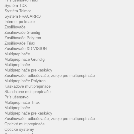
Príslušenstvo Triax
Systém TDX
Systém Telmor
Systém FRACARRO
Internet po koaxe
Zosilňovače
Zosilňovače Grundig
Zosilňovače Polytron
Zosilňovače Triax
Zosilňovače XD VISION
Multiprepínače
Multiprepínače Grundig
Multiprepínače
Multiprepínače pre kaskády
Zosilňovače, odbočovače, zdroje pre multiprepínače
Multiprepínače Polytron
Kaskádové multiprepínače
Standalone multiprepínače
Príslušenstvo
Multiprepínače Triax
Multiprepínače
Multiprepínače pre kaskády
Zosilňovače, odbočovače, zdroje pre multiprepínače
Optické multiprepínače
Optické systémy