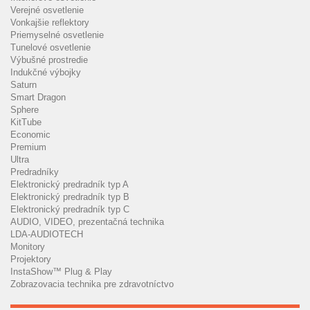
Verejné osvetlenie
Vonkajšie reflektory
Priemyselné osvetlenie
Tunelové osvetlenie
Výbušné prostredie
Indukčné výbojky
Saturn
Smart Dragon
Sphere
KitTube
Economic
Premium
Ultra
Predradníky
Elektronický predradník typ A
Elektronický predradník typ B
Elektronický predradník typ C
AUDIO, VIDEO, prezentačná technika
LDA-AUDIOTECH
Monitory
Projektory
InstaShow™ Plug & Play
Zobrazovacia technika pre zdravotníctvo