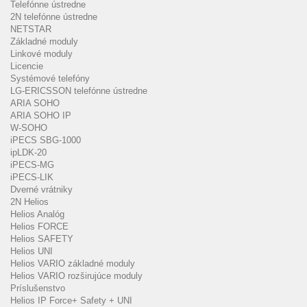
Telefónne ústredne
2N telefónne ústredne
NETSTAR
Základné moduly
Linkové moduly
Licencie
Systémové telefóny
LG-ERICSSON telefónne ústredne
ARIA SOHO
ARIA SOHO IP
W-SOHO
iPECS SBG-1000
ipLDK-20
iPECS-MG
iPECS-LIK
Dverné vrátniky
2N Helios
Helios Analóg
Helios FORCE
Helios SAFETY
Helios UNI
Helios VARIO základné moduly
Helios VARIO rozširujúce moduly
Príslušenstvo
Helios IP Force+ Safety + UNI