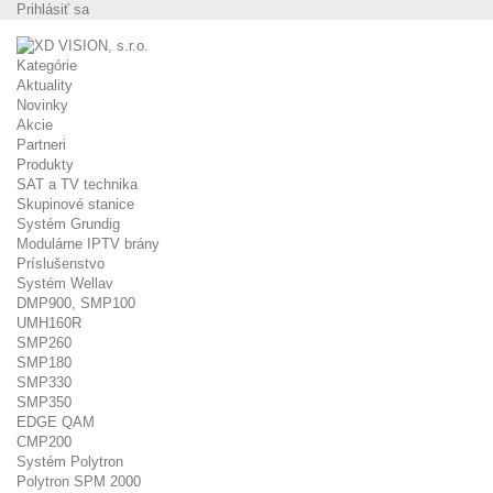
Prihlásiť sa
Kategórie
Aktuality
Novinky
Akcie
Partneri
Produkty
SAT a TV technika
Skupinové stanice
Systém Grundig
Modulárne IPTV brány
Príslušenstvo
Systém Wellav
DMP900, SMP100
UMH160R
SMP260
SMP180
SMP330
SMP350
EDGE QAM
CMP200
Systém Polytron
Polytron SPM 2000