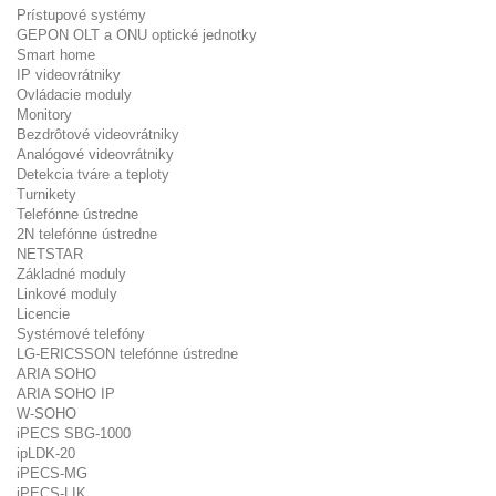
Prístupové systémy
GEPON OLT a ONU optické jednotky
Smart home
IP videovrátniky
Ovládacie moduly
Monitory
Bezdrôtové videovrátniky
Analógové videovrátniky
Detekcia tváre a teploty
Turnikety
Telefónne ústredne
2N telefónne ústredne
NETSTAR
Základné moduly
Linkové moduly
Licencie
Systémové telefóny
LG-ERICSSON telefónne ústredne
ARIA SOHO
ARIA SOHO IP
W-SOHO
iPECS SBG-1000
ipLDK-20
iPECS-MG
iPECS-LIK