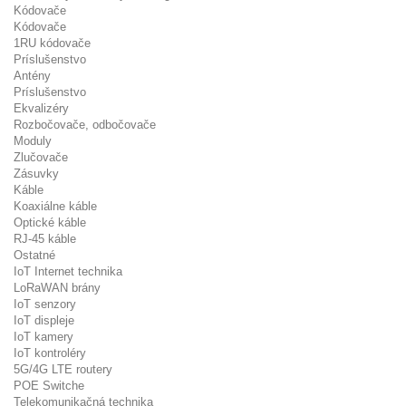
Kódovače
Kódovače
1RU kódovače
Príslušenstvo
Antény
Príslušenstvo
Ekvalizéry
Rozbočovače, odbočovače
Moduly
Zlučovače
Zásuvky
Káble
Koaxiálne káble
Optické káble
RJ-45 káble
Ostatné
IoT Internet technika
LoRaWAN brány
IoT senzory
IoT displeje
IoT kamery
IoT kontroléry
5G/4G LTE routery
POE Switche
Telekomunikačná technika