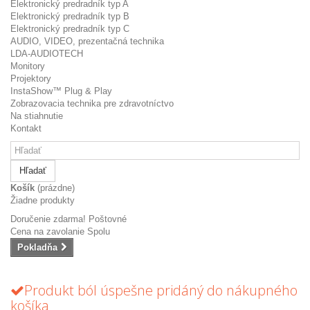
Elektronický predradník typ A
Elektronický predradník typ B
Elektronický predradník typ C
AUDIO, VIDEO, prezentačná technika
LDA-AUDIOTECH
Monitory
Projektory
InstaShow™ Plug & Play
Zobrazovacia technika pre zdravotníctvo
Na stiahnutie
Kontakt
Hľadať
Košík
(prázdne)
Žiadne produkty
Doručenie zdarma!
Poštovné
Cena na zavolanie
Spolu
Pokladňa
Produkt ból úspešne pridáný do nákupného
košíka