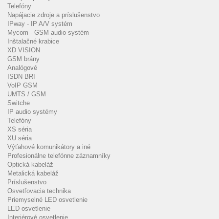
Telefóny
Napájacie zdroje a príslušenstvo
IPway - IP A/V systém
Mycom - GSM audio systém
Inštalačné krabice
XD VISION
GSM brány
Analógové
ISDN BRI
VoIP GSM
UMTS / GSM
Switche
IP audio systémy
Telefóny
XS séria
XU séria
Výťahové komunikátory a iné
Profesionálne telefónne záznamníky
Optická kabeláž
Metalická kabeláž
Príslušenstvo
Osvetľovacia technika
Priemyselné LED osvetlenie
LED osvetlenie
Interiérové osvetlenie