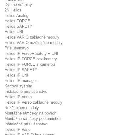
Dverné vrátniky
2N Helios
Helios Analóg
Helios FORCE
Helios SAFETY
Helios UNI
Helios VARIO základné moduly
Helios VARIO rozširujúce moduly
Príslušenstvo
Helios IP Force+ Safety + UNI
Helios IP FORCE bez kamery
Helios IP FORCE s kamerou
Helios IP SAFETY
Helios IP UNI
Helios IP manager
Kartový systém
Inštalačné príslušenstvo
Helios IP Verso
Helios IP Verso základné moduly
Rozširujúce moduly
Montážne rámčeky na povrch
Montážne rámčeky pod omietku
Inštalačné príslušenstvo
Helios IP Vario
Helios IP VARIO bez kamery