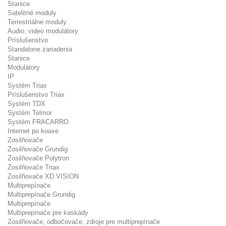
Stanice
Satelitné moduly
Terrestriálne moduly
Audio, video modulátory
Príslušenstvo
Standalone zariadenia
Stanice
Modulátory
IP
Systém Triax
Príslušenstvo Triax
Systém TDX
Systém Telmor
Systém FRACARRO
Internet po koaxe
Zosilňovače
Zosilňovače Grundig
Zosilňovače Polytron
Zosilňovače Triax
Zosilňovače XD VISION
Multiprepínače
Multiprepínače Grundig
Multiprepínače
Multiprepínače pre kaskády
Zosilňovače, odbočovače, zdroje pre multiprepínače