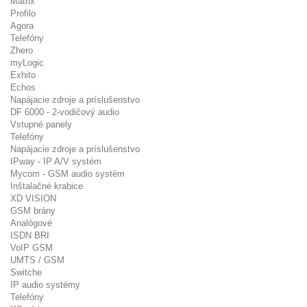
Matrix
Profilo
Agora
Telefóny
Zhero
myLogic
Exhito
Echos
Napájacie zdroje a príslušenstvo
DF 6000 - 2-vodičový audio
Vstupné panely
Telefóny
Napájacie zdroje a príslušenstvo
IPway - IP A/V systém
Mycom - GSM audio systém
Inštalačné krabice
XD VISION
GSM brány
Analógové
ISDN BRI
VoIP GSM
UMTS / GSM
Switche
IP audio systémy
Telefóny