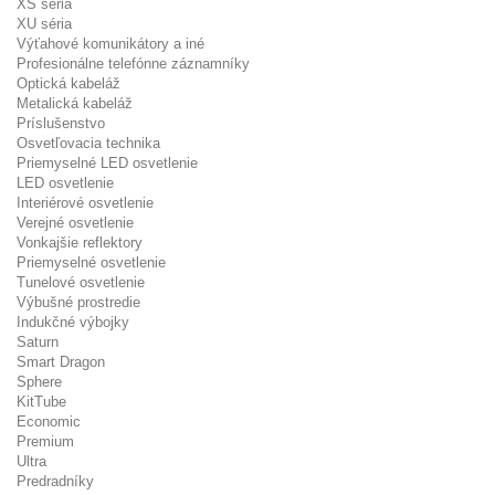
XS séria
XU séria
Výťahové komunikátory a iné
Profesionálne telefónne záznamníky
Optická kabeláž
Metalická kabeláž
Príslušenstvo
Osvetľovacia technika
Priemyselné LED osvetlenie
LED osvetlenie
Interiérové osvetlenie
Verejné osvetlenie
Vonkajšie reflektory
Priemyselné osvetlenie
Tunelové osvetlenie
Výbušné prostredie
Indukčné výbojky
Saturn
Smart Dragon
Sphere
KitTube
Economic
Premium
Ultra
Predradníky