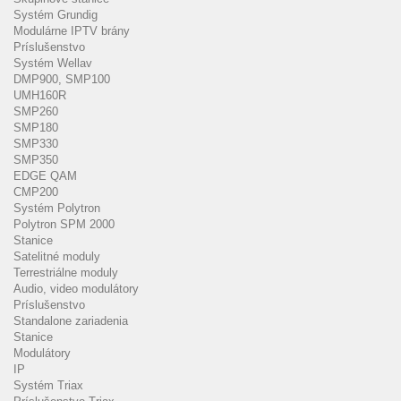
Systém Grundig
Modulárne IPTV brány
Príslušenstvo
Systém Wellav
DMP900, SMP100
UMH160R
SMP260
SMP180
SMP330
SMP350
EDGE QAM
CMP200
Systém Polytron
Polytron SPM 2000
Stanice
Satelitné moduly
Terrestriálne moduly
Audio, video modulátory
Príslušenstvo
Standalone zariadenia
Stanice
Modulátory
IP
Systém Triax