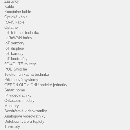
Zásuvky
Káble
Koaxiálne káble
Optické káble
RJ-45 káble
Ostatné
IoT Internet technika
LoRaWAN brány
IoT senzory
IoT displeje
IoT kamery
IoT kontroléry
5G/4G LTE routery
POE Switche
Telekomunikačná technika
Prístupové systémy
GEPON OLT a ONU optické jednotky
Smart home
IP videovrátniky
Ovládacie moduly
Monitory
Bezdrôtové videovrátniky
Analógové videovrátniky
Detekcia tváre a teploty
Turnikety