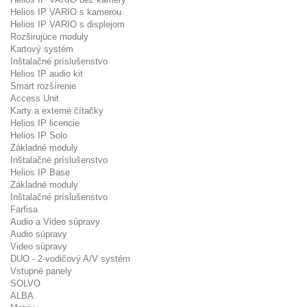
Helios IP VARIO s kamerou
Helios IP VARIO s displejom
Rozširujúce moduly
Kartový systém
Inštalačné príslušenstvo
Helios IP audio kit
Smart rozšírenie
Access Unit
Karty a externé čítačky
Helios IP licencie
Helios IP Solo
Základné moduly
Inštalačné príslušenstvo
Helios IP Base
Základné moduly
Inštalačné príslušenstvo
Farfisa
Audio a Video súpravy
Audio súpravy
Video súpravy
DUO - 2-vodičový A/V systém
Vstupné panely
SOLVO
ALBA