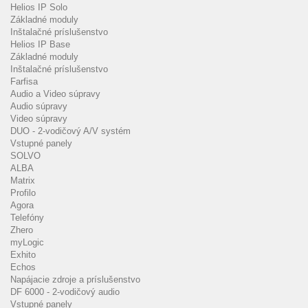
Helios IP Solo
Základné moduly
Inštalačné príslušenstvo
Helios IP Base
Základné moduly
Inštalačné príslušenstvo
Farfisa
Audio a Video súpravy
Audio súpravy
Video súpravy
DUO - 2-vodičový A/V systém
Vstupné panely
SOLVO
ALBA
Matrix
Profilo
Agora
Telefóny
Zhero
myLogic
Exhito
Echos
Napájacie zdroje a príslušenstvo
DF 6000 - 2-vodičový audio
Vstupné panely