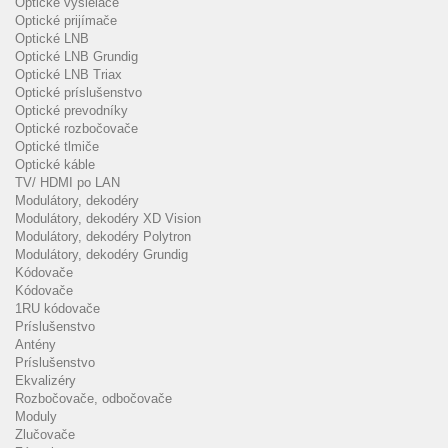
Optické vysielače
Optické prijímače
Optické LNB
Optické LNB Grundig
Optické LNB Triax
Optické príslušenstvo
Optické prevodníky
Optické rozbočovače
Optické tlmiče
Optické káble
TV/ HDMI po LAN
Modulátory, dekodéry
Modulátory, dekodéry XD Vision
Modulátory, dekodéry Polytron
Modulátory, dekodéry Grundig
Kódovače
Kódovače
1RU kódovače
Príslušenstvo
Antény
Príslušenstvo
Ekvalizéry
Rozbočovače, odbočovače
Moduly
Zlučovače