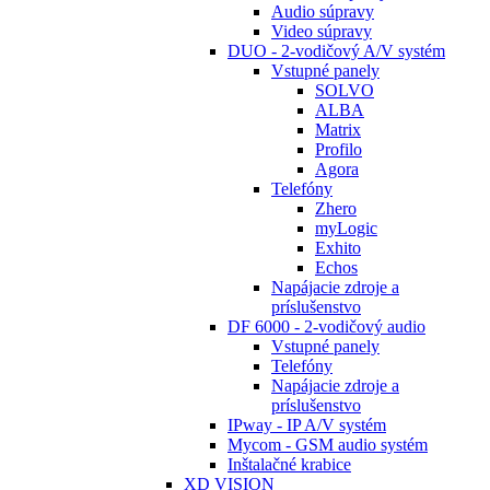
Audio súpravy
Video súpravy
DUO - 2-vodičový A/V systém
Vstupné panely
SOLVO
ALBA
Matrix
Profilo
Agora
Telefóny
Zhero
myLogic
Exhito
Echos
Napájacie zdroje a
príslušenstvo
DF 6000 - 2-vodičový audio
Vstupné panely
Telefóny
Napájacie zdroje a
príslušenstvo
IPway - IP A/V systém
Mycom - GSM audio systém
Inštalačné krabice
XD VISION