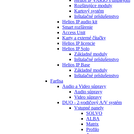
Helios IP VARIO s displejom
Rozširujúce moduly
Kartový systém
Inštalačné príslušenstvo
Helios IP audio kit
Smart rozšírenie
Access Unit
Karty a externé čítačky
Helios IP licencie
Helios IP Solo
Základné moduly
Inštalačné príslušenstvo
Helios IP Base
Základné moduly
Inštalačné príslušenstvo
Farfisa
Audio a Video súpravy
Audio súpravy
Video súpravy
DUO - 2-vodičový A/V systém
Vstupné panely
SOLVO
ALBA
Matrix
Profilo