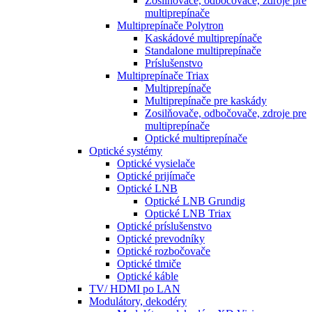
Zosilňovače, odbočovače, zdroje pre
multiprepínače
Multiprepínače Polytron
Kaskádové multiprepínače
Standalone multiprepínače
Príslušenstvo
Multiprepínače Triax
Multiprepínače
Multiprepínače pre kaskády
Zosilňovače, odbočovače, zdroje pre
multiprepínače
Optické multiprepínače
Optické systémy
Optické vysielače
Optické prijímače
Optické LNB
Optické LNB Grundig
Optické LNB Triax
Optické príslušenstvo
Optické prevodníky
Optické rozbočovače
Optické tlmiče
Optické káble
TV/ HDMI po LAN
Modulátory, dekodéry