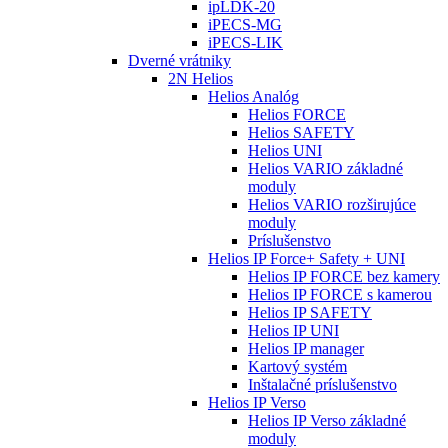
ipLDK-20
iPECS-MG
iPECS-LIK
Dverné vrátniky
2N Helios
Helios Analóg
Helios FORCE
Helios SAFETY
Helios UNI
Helios VARIO základné
moduly
Helios VARIO rozširujúce
moduly
Príslušenstvo
Helios IP Force+ Safety + UNI
Helios IP FORCE bez kamery
Helios IP FORCE s kamerou
Helios IP SAFETY
Helios IP UNI
Helios IP manager
Kartový systém
Inštalačné príslušenstvo
Helios IP Verso
Helios IP Verso základné
moduly