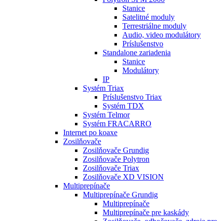
Stanice
Satelitné moduly
Terrestriálne moduly
Audio, video modulátory
Príslušenstvo
Standalone zariadenia
Stanice
Modulátory
IP
Systém Triax
Príslušenstvo Triax
Systém TDX
Systém Telmor
Systém FRACARRO
Internet po koaxe
Zosilňovače
Zosilňovače Grundig
Zosilňovače Polytron
Zosilňovače Triax
Zosilňovače XD VISION
Multiprepínače
Multiprepínače Grundig
Multiprepínače
Multiprepínače pre kaskády