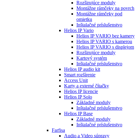
Rozširujúce moduly
Montážne rámčeky na povrch
Montážne rámčeky pod
omietku
Inštalačné príslušenstvo
Helios IP Vario
Helios IP VARIO bez kamery
Helios IP VARIO s kamerou
Helios IP VARIO s displejom
Rozširujúce moduly
Kartový systém
Inštalačné príslušenstvo
Helios IP audio kit
Smart rozšírenie
Access Unit
Karty a externé čítačky
Helios IP licencie
Helios IP Solo
Základné moduly
Inštalačné príslušenstvo
Helios IP Base
Základné moduly
Inštalačné príslušenstvo
Farfisa
Audio a Video súpravy