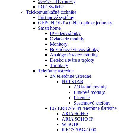
5G/4G LTE routery
POE Switche
Telekomunikačná technika
Prístupové systémy
GEPON OLT a ONU optické jednotky
Smart home
IP videovrátniky
Ovládacie moduly
Monitory
Bezdrôtové videovrátniky
Analógové videovrátniky
Detekcia tváre a teploty
Turnikety
Telefónne ústredne
2N telefónne ústredne
NETSTAR
Základné moduly
Linkové moduly
Licencie
Systémové telefóny
LG-ERICSSON telefónne ústredne
ARIA SOHO
ARIA SOHO IP
W-SOHO
iPECS SBG-1000