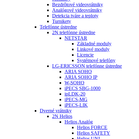
Bezdrôtové videovrátniky
Analógové videovrátniky
Detekcia tváre a teploty
Turnikety
Telefónne ústredne
2N telefónne ústredne
NETSTAR
Základné moduly
Linkové moduly
Licencie
Systémové telefóny
LG-ERICSSON telefónne ústredne
ARIA SOHO
ARIA SOHO IP
W-SOHO
iPECS SBG-1000
ipLDK-20
iPECS-MG
iPECS-LIK
Dverné vrátniky
2N Helios
Helios Analóg
Helios FORCE
Helios SAFETY
Helios UNI