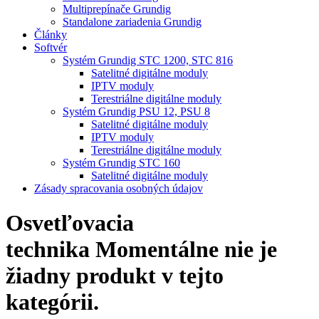
Multiprepínače Grundig
Standalone zariadenia Grundig
Články
Softvér
Systém Grundig STC 1200, STC 816
Satelitné digitálne moduly
IPTV moduly
Terestriálne digitálne moduly
Systém Grundig PSU 12, PSU 8
Satelitné digitálne moduly
IPTV moduly
Terestriálne digitálne moduly
Systém Grundig STC 160
Satelitné digitálne moduly
Zásady spracovania osobných údajov
Osvetľovacia
technika
Momentálne nie je
žiadny produkt v tejto
kategórii.