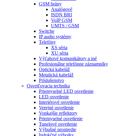
GSM brány
Analógové
ISDN BRI
VoIP GSM
UMTS / GSM
Switche
IP audio systémy
Telefóny
XS séria
XU séria
Výťahové komunikátory a iné
Profesionálne telefónne záznamníky
Optická kabeláž
Metalická kabeláž
Príslušenstvo
Osvetľovacia technika
Priemyselné LED osvetlenie
LED osvetlenie
Interiérové osvetlenie
Verejné osvetlenie
Vonkajšie reflektory
Priemyselné osvetlenie
Tunelové osvetlenie
Výbušné prostredie
Indukčné výbojky