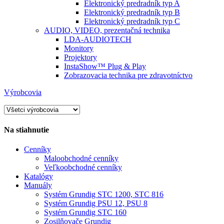
Elektronický predradník typ A
Elektronický predradník typ B
Elektronický predradník typ C
AUDIO, VIDEO, prezentačná technika
LDA-AUDIOTECH
Monitory
Projektory
InstaShow™ Plug & Play
Zobrazovacia technika pre zdravotníctvo
Výrobcovia
Na stiahnutie
Cenníky
Maloobchodné cenníky
Veľkoobchodné cenníky
Katalógy
Manuály
Systém Grundig STC 1200, STC 816
Systém Grundig PSU 12, PSU 8
Systém Grundig STC 160
Zosilňovače Grundig