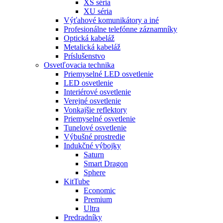
XS séria
XU séria
Výťahové komunikátory a iné
Profesionálne telefónne záznamníky
Optická kabeláž
Metalická kabeláž
Príslušenstvo
Osvetľovacia technika
Priemyselné LED osvetlenie
LED osvetlenie
Interiérové osvetlenie
Verejné osvetlenie
Vonkajšie reflektory
Priemyselné osvetlenie
Tunelové osvetlenie
Výbušné prostredie
Indukčné výbojky
Saturn
Smart Dragon
Sphere
KitTube
Economic
Premium
Ultra
Predradníky