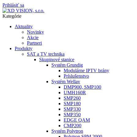
Prihlásiť sa
Kategórie
Aktuality
Novinky
Akcie
Partneri
Produkty
SAT a TV technika
Skupinové stanice
Systém Grundig
Modulárne IPTV brány
Príslušenstvo
Systém Wellav
DMP900, SMP100
UMH160R
SMP260
SMP180
SMP330
SMP350
EDGE QAM
CMP200
Systém Polytron
Polytron SPM 2000