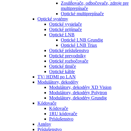
Zosilňovače, odbočovače, zdroje pre
multiprepínače
Optické multiprepínače
Optické systémy
Optické vysielače
Optické prijímače
Optické LNB
Optické LNB Grundig
Optické LNB Triax
Optické príslušenstvo
Optické prevodníky
Optické rozbočovače
Optické tlmiče
Optické káble
TV/ HDMI po LAN
Modulátory, dekodéry
Modulátory, dekodéry XD Vision
Modulátory, dekodéry Polytron
Modulátory, dekodéry Grundig
Kódovače
Kódovače
1RU kódovače
Príslušenstvo
Antény
Príslušenstvo