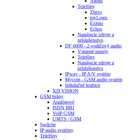
Agora
Telefóny
Zhero
myLogic
Exhito
Echos
Napájacie zdroje a
príslušenstvo
DF 6000 - 2-vodičový audio
Vstupné panely
Telefóny
Napájacie zdroje a
príslušenstvo
IPway - IP A/V systém
Mycom - GSM audio systém
Inštalačné krabice
XD VISION
GSM brány
Analógové
ISDN BRI
VoIP GSM
UMTS / GSM
Switche
IP audio systémy
Telefóny