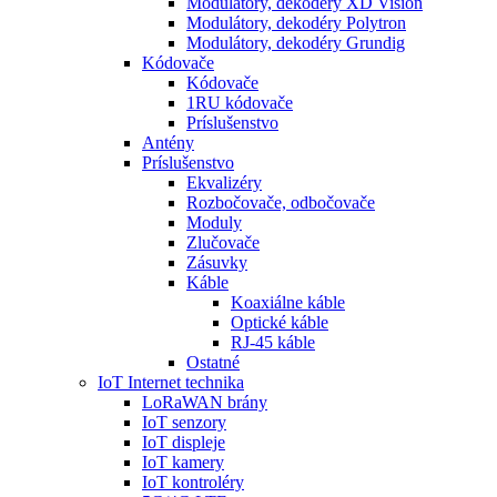
Modulátory, dekodéry XD Vision
Modulátory, dekodéry Polytron
Modulátory, dekodéry Grundig
Kódovače
Kódovače
1RU kódovače
Príslušenstvo
Antény
Príslušenstvo
Ekvalizéry
Rozbočovače, odbočovače
Moduly
Zlučovače
Zásuvky
Káble
Koaxiálne káble
Optické káble
RJ-45 káble
Ostatné
IoT Internet technika
LoRaWAN brány
IoT senzory
IoT displeje
IoT kamery
IoT kontroléry