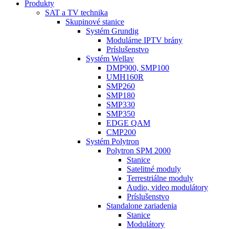
Produkty
SAT a TV technika
Skupinové stanice
Systém Grundig
Modulárne IPTV brány
Príslušenstvo
Systém Wellav
DMP900, SMP100
UMH160R
SMP260
SMP180
SMP330
SMP350
EDGE QAM
CMP200
Systém Polytron
Polytron SPM 2000
Stanice
Satelitné moduly
Terrestriálne moduly
Audio, video modulátory
Príslušenstvo
Standalone zariadenia
Stanice
Modulátory