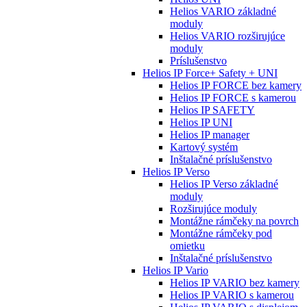
Helios VARIO základné
moduly
Helios VARIO rozširujúce
moduly
Príslušenstvo
Helios IP Force+ Safety + UNI
Helios IP FORCE bez kamery
Helios IP FORCE s kamerou
Helios IP SAFETY
Helios IP UNI
Helios IP manager
Kartový systém
Inštalačné príslušenstvo
Helios IP Verso
Helios IP Verso základné
moduly
Rozširujúce moduly
Montážne rámčeky na povrch
Montážne rámčeky pod
omietku
Inštalačné príslušenstvo
Helios IP Vario
Helios IP VARIO bez kamery
Helios IP VARIO s kamerou