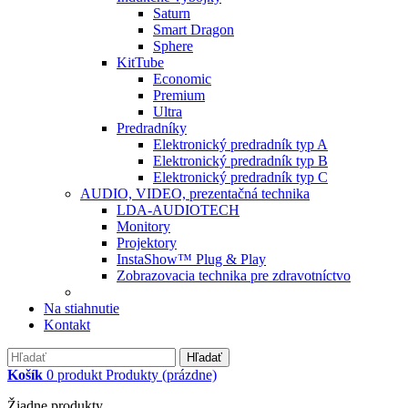
Saturn
Smart Dragon
Sphere
KitTube
Economic
Premium
Ultra
Predradníky
Elektronický predradník typ A
Elektronický predradník typ B
Elektronický predradník typ C
AUDIO, VIDEO, prezentačná technika
LDA-AUDIOTECH
Monitory
Projektory
InstaShow™ Plug & Play
Zobrazovacia technika pre zdravotníctvo
Na stiahnutie
Kontakt
Hľadať
Košík
0
produkt
Produkty
(prázdne)
Žiadne produkty