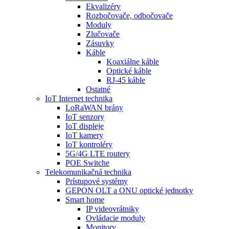
Ekvalizéry
Rozbočovače, odbočovače
Moduly
Zlučovače
Zásuvky
Káble
Koaxiálne káble
Optické káble
RJ-45 káble
Ostatné
IoT Internet technika
LoRaWAN brány
IoT senzory
IoT displeje
IoT kamery
IoT kontroléry
5G/4G LTE routery
POE Switche
Telekomunikačná technika
Prístupové systémy
GEPON OLT a ONU optické jednotky
Smart home
IP videovrátniky
Ovládacie moduly
Monitory