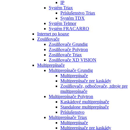
IP
Systém Triax
Príslušenstvo Triax
Systém TDX
Systém Telmor
Systém FRACARRO
Internet po koaxe
Zosilňovače
Zosilňovače Grundig
Zosilňovače Polytron
Zosilňovače Triax
Zosilňovače XD VISION
Multiprepínače
Multiprepínače Grundig
Multiprepínače
Multiprepínače pre kaskády
Zosilňovače, odbočovače, zdroje pre
multiprepínače
Multiprepínače Polytron
Kaskádové multiprepínače
Standalone multiprepínače
Príslušenstvo
Multiprepínače Triax
Multiprepínače
Multiprepínače pre kaskády