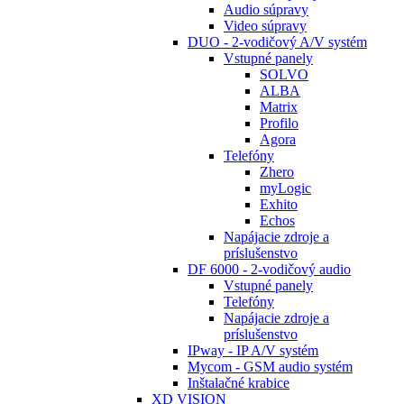
Audio súpravy
Video súpravy
DUO - 2-vodičový A/V systém
Vstupné panely
SOLVO
ALBA
Matrix
Profilo
Agora
Telefóny
Zhero
myLogic
Exhito
Echos
Napájacie zdroje a
príslušenstvo
DF 6000 - 2-vodičový audio
Vstupné panely
Telefóny
Napájacie zdroje a
príslušenstvo
IPway - IP A/V systém
Mycom - GSM audio systém
Inštalačné krabice
XD VISION