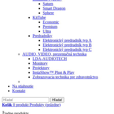
Saturn
Smart Dragon
Sphere
KitTube
Economic
Premium
Ultra
Predradníky
Elektronický predradník typ A
Elektronický predradník typ B
Elektronický predradník typ C
AUDIO, VIDEO, prezentačná technika
LDA-AUDIOTECH
Monitory
Projektory
InstaShow™ Plug & Play
Zobrazovacia technika pre zdravotníctvo
Na stiahnutie
Kontakt
Hľadať
Košík
0
produkt
Produkty
(prázdne)
Žiadne produkty