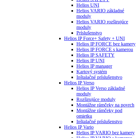
Helios UNI
Helios VARIO základné
moduly
Helios VARIO rozširujúce
moduly
Príslušenstvo
Helios IP Force+ Safety + UNI
Helios IP FORCE bez kamery
Helios IP FORCE s kamerou
Helios IP SAFETY
Helios IP UNI
Helios IP manager
Kartový systém
Inštalačné príslušenstvo
Helios IP Verso
Helios IP Verso základné
moduly
Rozširujúce moduly
Montážne rámčeky na povrch
Montážne rámčeky pod
omietku
Inštalačné príslušenstvo
Helios IP Vario
Helios IP VARIO bez kamery