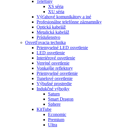
Telefóny
XS séria
XU séria
Výťahové komunikátory a iné
Profesionálne telefónne záznamníky
Optická kabeláž
Metalická kabeláž
Príslušenstvo
Osvetľovacia technika
Priemyselné LED osvetlenie
LED osvetlenie
Interiérové osvetlenie
Verejné osvetlenie
Vonkajšie reflektory
Priemyselné osvetlenie
Tunelové osvetlenie
Výbušné prostredie
Indukčné výbojky
Saturn
Smart Dragon
Sphere
KitTube
Economic
Premium
Ultra