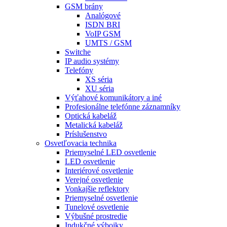
GSM brány
Analógové
ISDN BRI
VoIP GSM
UMTS / GSM
Switche
IP audio systémy
Telefóny
XS séria
XU séria
Výťahové komunikátory a iné
Profesionálne telefónne záznamníky
Optická kabeláž
Metalická kabeláž
Príslušenstvo
Osvetľovacia technika
Priemyselné LED osvetlenie
LED osvetlenie
Interiérové osvetlenie
Verejné osvetlenie
Vonkajšie reflektory
Priemyselné osvetlenie
Tunelové osvetlenie
Výbušné prostredie
Indukčné výbojky