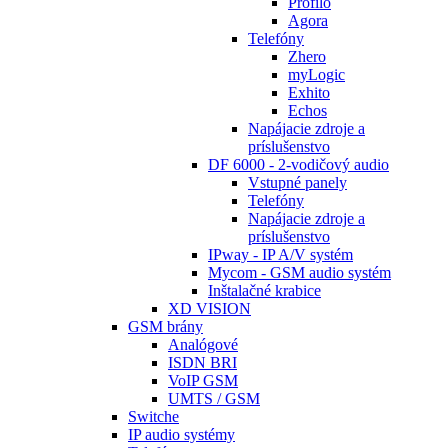
Profilo
Agora
Telefóny
Zhero
myLogic
Exhito
Echos
Napájacie zdroje a
príslušenstvo
DF 6000 - 2-vodičový audio
Vstupné panely
Telefóny
Napájacie zdroje a
príslušenstvo
IPway - IP A/V systém
Mycom - GSM audio systém
Inštalačné krabice
XD VISION
GSM brány
Analógové
ISDN BRI
VoIP GSM
UMTS / GSM
Switche
IP audio systémy