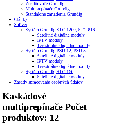
Zosilňovače Grundig
Multiprepínače Grundig
Standalone zariadenia Grundig
Články
Softvér
Systém Grundig STC 1200, STC 816
Satelitné digitálne moduly
IPTV moduly
Terestriálne digitálne moduly
Systém Grundig PSU 12, PSU 8
Satelitné digitálne moduly
IPTV moduly
Terestriálne digitálne moduly
Systém Grundig STC 160
Satelitné digitálne moduly
Zásady spracovania osobných údajov
Kaskádové
multiprepínače
Počet
produktov: 12