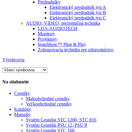
Predradníky
Elektronický predradník typ A
Elektronický predradník typ B
Elektronický predradník typ C
AUDIO, VIDEO, prezentačná technika
LDA-AUDIOTECH
Monitory
Projektory
InstaShow™ Plug & Play
Zobrazovacia technika pre zdravotníctvo
Výrobcovia
Na stiahnutie
Cenníky
Maloobchodné cenníky
Veľkoobchodné cenníky
Katalógy
Manuály
Systém Grundig STC 1200, STC 816
Systém Grundig PSU 12, PSU 8
Systém Grundig STC 160