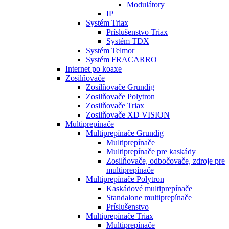
Modulátory
IP
Systém Triax
Príslušenstvo Triax
Systém TDX
Systém Telmor
Systém FRACARRO
Internet po koaxe
Zosilňovače
Zosilňovače Grundig
Zosilňovače Polytron
Zosilňovače Triax
Zosilňovače XD VISION
Multiprepínače
Multiprepínače Grundig
Multiprepínače
Multiprepínače pre kaskády
Zosilňovače, odbočovače, zdroje pre
multiprepínače
Multiprepínače Polytron
Kaskádové multiprepínače
Standalone multiprepínače
Príslušenstvo
Multiprepínače Triax
Multiprepínače