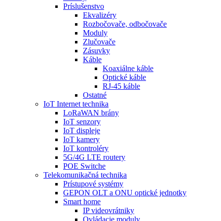
Príslušenstvo
Ekvalizéry
Rozbočovače, odbočovače
Moduly
Zlučovače
Zásuvky
Káble
Koaxiálne káble
Optické káble
RJ-45 káble
Ostatné
IoT Internet technika
LoRaWAN brány
IoT senzory
IoT displeje
IoT kamery
IoT kontroléry
5G/4G LTE routery
POE Switche
Telekomunikačná technika
Prístupové systémy
GEPON OLT a ONU optické jednotky
Smart home
IP videovrátniky
Ovládacie moduly