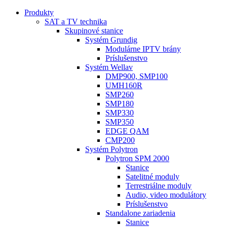
Produkty
SAT a TV technika
Skupinové stanice
Systém Grundig
Modulárne IPTV brány
Príslušenstvo
Systém Wellav
DMP900, SMP100
UMH160R
SMP260
SMP180
SMP330
SMP350
EDGE QAM
CMP200
Systém Polytron
Polytron SPM 2000
Stanice
Satelitné moduly
Terrestriálne moduly
Audio, video modulátory
Príslušenstvo
Standalone zariadenia
Stanice