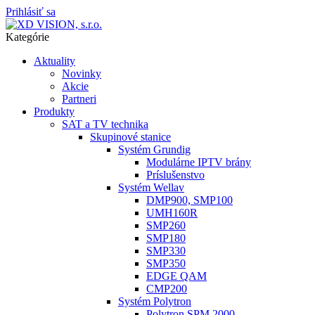
Prihlásiť sa
Kategórie
Aktuality
Novinky
Akcie
Partneri
Produkty
SAT a TV technika
Skupinové stanice
Systém Grundig
Modulárne IPTV brány
Príslušenstvo
Systém Wellav
DMP900, SMP100
UMH160R
SMP260
SMP180
SMP330
SMP350
EDGE QAM
CMP200
Systém Polytron
Polytron SPM 2000