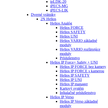
ipLDK-20
iPECS-MG
iPECS-LIK
Dverné vrátniky
2N Helios
Helios Analóg
Helios FORCE
Helios SAFETY
Helios UNI
Helios VARIO základné
moduly
Helios VARIO rozširujúce
moduly
Príslušenstvo
Helios IP Force+ Safety + UNI
Helios IP FORCE bez kamery
Helios IP FORCE s kamerou
Helios IP SAFETY
Helios IP UNI
Helios IP manager
Kartový systém
Inštalačné príslušenstvo
Helios IP Verso
Helios IP Verso základné
moduly