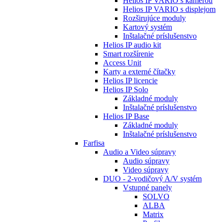
Helios IP VARIO s kamerou
Helios IP VARIO s displejom
Rozširujúce moduly
Kartový systém
Inštalačné príslušenstvo
Helios IP audio kit
Smart rozšírenie
Access Unit
Karty a externé čítačky
Helios IP licencie
Helios IP Solo
Základné moduly
Inštalačné príslušenstvo
Helios IP Base
Základné moduly
Inštalačné príslušenstvo
Farfisa
Audio a Video súpravy
Audio súpravy
Video súpravy
DUO - 2-vodičový A/V systém
Vstupné panely
SOLVO
ALBA
Matrix