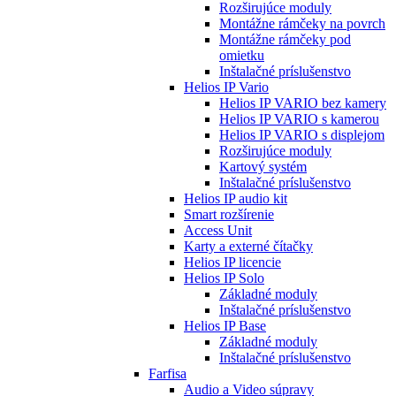
Rozširujúce moduly
Montážne rámčeky na povrch
Montážne rámčeky pod
omietku
Inštalačné príslušenstvo
Helios IP Vario
Helios IP VARIO bez kamery
Helios IP VARIO s kamerou
Helios IP VARIO s displejom
Rozširujúce moduly
Kartový systém
Inštalačné príslušenstvo
Helios IP audio kit
Smart rozšírenie
Access Unit
Karty a externé čítačky
Helios IP licencie
Helios IP Solo
Základné moduly
Inštalačné príslušenstvo
Helios IP Base
Základné moduly
Inštalačné príslušenstvo
Farfisa
Audio a Video súpravy