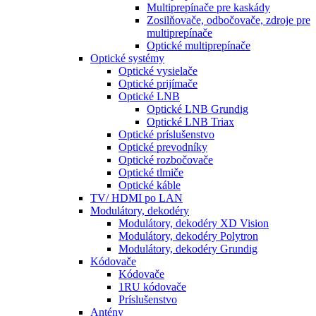
Multiprepínače pre kaskády
Zosilňovače, odbočovače, zdroje pre
multiprepínače
Optické multiprepínače
Optické systémy
Optické vysielače
Optické prijímače
Optické LNB
Optické LNB Grundig
Optické LNB Triax
Optické príslušenstvo
Optické prevodníky
Optické rozbočovače
Optické tlmiče
Optické káble
TV/ HDMI po LAN
Modulátory, dekodéry
Modulátory, dekodéry XD Vision
Modulátory, dekodéry Polytron
Modulátory, dekodéry Grundig
Kódovače
Kódovače
1RU kódovače
Príslušenstvo
Antény