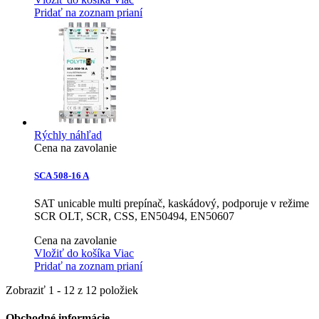
Pridať na zoznam prianí
Rýchly náhľad
Cena na zavolanie
SCA 508-16 A
SAT unicable multi prepínač, kaskádový, podporuje v režime
SCR OLT, SCR, CSS, EN50494, EN50607
Cena na zavolanie
Vložiť do košíka
Viac
Pridať na zoznam prianí
Zobraziť 1 - 12 z 12 položiek
Obchodné informácie