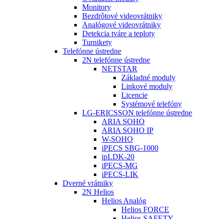
Monitory
Bezdrôtové videovrátniky
Analógové videovrátniky
Detekcia tváre a teploty
Turnikety
Telefónne ústredne
2N telefónne ústredne
NETSTAR
Základné moduly
Linkové moduly
Licencie
Systémové telefóny
LG-ERICSSON telefónne ústredne
ARIA SOHO
ARIA SOHO IP
W-SOHO
iPECS SBG-1000
ipLDK-20
iPECS-MG
iPECS-LIK
Dverné vrátniky
2N Helios
Helios Analóg
Helios FORCE
Helios SAFETY