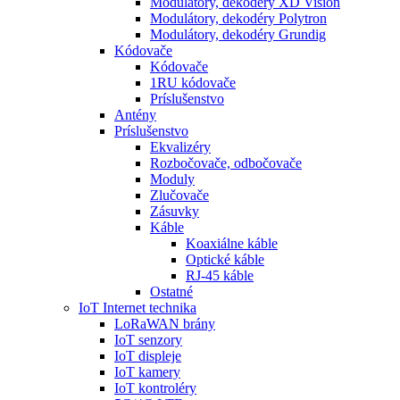
Modulátory, dekodéry XD Vision
Modulátory, dekodéry Polytron
Modulátory, dekodéry Grundig
Kódovače
Kódovače
1RU kódovače
Príslušenstvo
Antény
Príslušenstvo
Ekvalizéry
Rozbočovače, odbočovače
Moduly
Zlučovače
Zásuvky
Káble
Koaxiálne káble
Optické káble
RJ-45 káble
Ostatné
IoT Internet technika
LoRaWAN brány
IoT senzory
IoT displeje
IoT kamery
IoT kontroléry