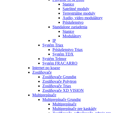
Stanice
Satelitné moduly
Terrestriálne moduly
Audio, video modulátory
Príslušenstvo
Standalone zariadenia
Stanice
Modulátory
IP
Systém Triax
Príslušenstvo Triax
Systém TDX
Systém Telmor
Systém FRACARRO
Internet po koaxe
Zosilňovače
Zosilňovače Grundig
Zosilňovače Polytron
Zosilňovače Triax
Zosilňovače XD VISION
Multiprepínače
Multiprepínače Grundig
Multiprepínače
Multiprepínače pre kaskády