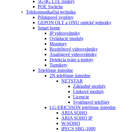
5G/4G LTE routery
POE Switche
Telekomunikačná technika
Prístupové systémy
GEPON OLT a ONU optické jednotky
Smart home
IP videovrátniky
Ovládacie moduly
Monitory
Bezdrôtové videovrátniky
Analógové videovrátniky
Detekcia tváre a teploty
Turnikety
Telefónne ústredne
2N telefónne ústredne
NETSTAR
Základné moduly
Linkové moduly
Licencie
Systémové telefóny
LG-ERICSSON telefónne ústredne
ARIA SOHO
ARIA SOHO IP
W-SOHO
iPECS SBG-1000