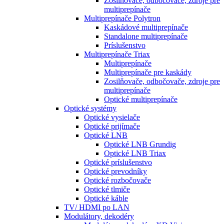
Zosilňovače, odbočovače, zdroje pre
multiprepínače
Multiprepínače Polytron
Kaskádové multiprepínače
Standalone multiprepínače
Príslušenstvo
Multiprepínače Triax
Multiprepínače
Multiprepínače pre kaskády
Zosilňovače, odbočovače, zdroje pre
multiprepínače
Optické multiprepínače
Optické systémy
Optické vysielače
Optické prijímače
Optické LNB
Optické LNB Grundig
Optické LNB Triax
Optické príslušenstvo
Optické prevodníky
Optické rozbočovače
Optické tlmiče
Optické káble
TV/ HDMI po LAN
Modulátory, dekodéry