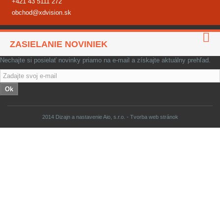
+421 43 5111 272
obchod@xdvision.sk
ZASIELANIE NOVINIEK
Nechajte si posielať novinky priamo na e-mail a získajte aktuálny prehľad.
Ok
2014 Dizajn a nastavenie Aio, s.r.o. -
Tvorba web stránok