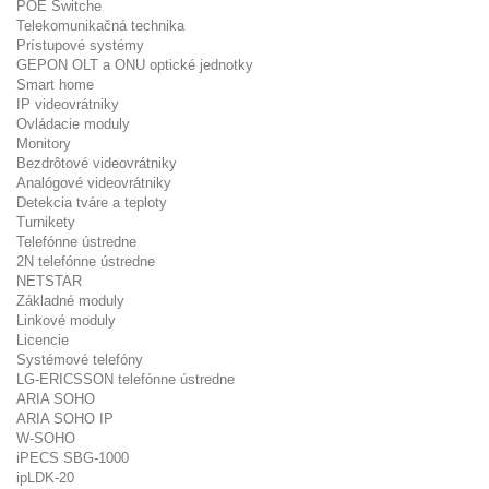
POE Switche
Telekomunikačná technika
Prístupové systémy
GEPON OLT a ONU optické jednotky
Smart home
IP videovrátniky
Ovládacie moduly
Monitory
Bezdrôtové videovrátniky
Analógové videovrátniky
Detekcia tváre a teploty
Turnikety
Telefónne ústredne
2N telefónne ústredne
NETSTAR
Základné moduly
Linkové moduly
Licencie
Systémové telefóny
LG-ERICSSON telefónne ústredne
ARIA SOHO
ARIA SOHO IP
W-SOHO
iPECS SBG-1000
ipLDK-20