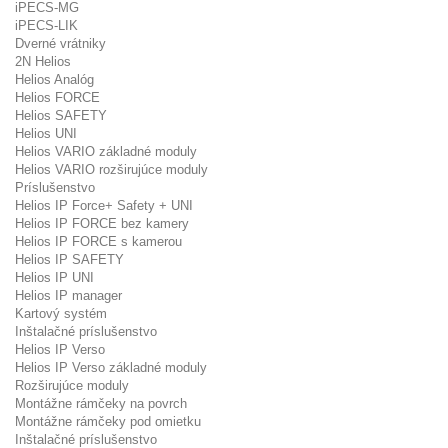
iPECS-MG
iPECS-LIK
Dverné vrátniky
2N Helios
Helios Analóg
Helios FORCE
Helios SAFETY
Helios UNI
Helios VARIO základné moduly
Helios VARIO rozširujúce moduly
Príslušenstvo
Helios IP Force+ Safety + UNI
Helios IP FORCE bez kamery
Helios IP FORCE s kamerou
Helios IP SAFETY
Helios IP UNI
Helios IP manager
Kartový systém
Inštalačné príslušenstvo
Helios IP Verso
Helios IP Verso základné moduly
Rozširujúce moduly
Montážne rámčeky na povrch
Montážne rámčeky pod omietku
Inštalačné príslušenstvo