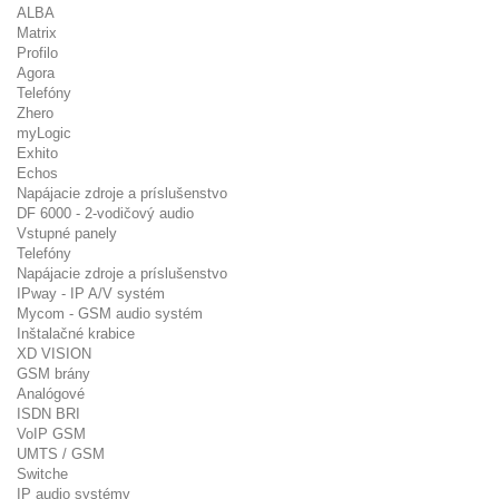
ALBA
Matrix
Profilo
Agora
Telefóny
Zhero
myLogic
Exhito
Echos
Napájacie zdroje a príslušenstvo
DF 6000 - 2-vodičový audio
Vstupné panely
Telefóny
Napájacie zdroje a príslušenstvo
IPway - IP A/V systém
Mycom - GSM audio systém
Inštalačné krabice
XD VISION
GSM brány
Analógové
ISDN BRI
VoIP GSM
UMTS / GSM
Switche
IP audio systémy