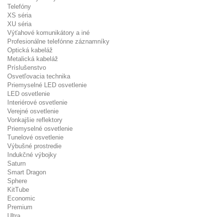
Telefóny
XS séria
XU séria
Výťahové komunikátory a iné
Profesionálne telefónne záznamníky
Optická kabeláž
Metalická kabeláž
Príslušenstvo
Osvetľovacia technika
Priemyselné LED osvetlenie
LED osvetlenie
Interiérové osvetlenie
Verejné osvetlenie
Vonkajšie reflektory
Priemyselné osvetlenie
Tunelové osvetlenie
Výbušné prostredie
Indukčné výbojky
Saturn
Smart Dragon
Sphere
KitTube
Economic
Premium
Ultra