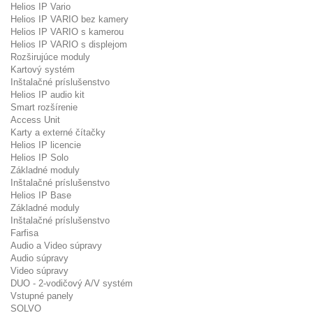
Helios IP Vario
Helios IP VARIO bez kamery
Helios IP VARIO s kamerou
Helios IP VARIO s displejom
Rozširujúce moduly
Kartový systém
Inštalačné príslušenstvo
Helios IP audio kit
Smart rozšírenie
Access Unit
Karty a externé čítačky
Helios IP licencie
Helios IP Solo
Základné moduly
Inštalačné príslušenstvo
Helios IP Base
Základné moduly
Inštalačné príslušenstvo
Farfisa
Audio a Video súpravy
Audio súpravy
Video súpravy
DUO - 2-vodičový A/V systém
Vstupné panely
SOLVO