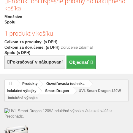
Produkt ból úspešne pridáný do nákupného
košíka
Množstvo
Spolu
1 produkt v košíku.
Celkom za produkty: (s DPH)
Celkom za doručenie: (s DPH)
Doručenie zdarma!
Spolu (s DPH)
Pokračovať v nákupovaní
Objednať
Produkty
Osvetľovacia technika
Indukčné výbojky
Smart Dragon
UVL Smart Dragon 120W
indukčná výbojka
Zobraziť väčšie
Predchádz.