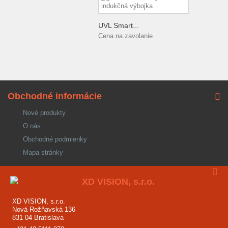
UVL Smart...
Cena na zavolanie
Obchodné informácie
Nové produkty
O nás
Obchodné podmienky
Mapa stránky
XD VISION, s.r.o.
Nová Rožňavská 136
831 04 Bratislava