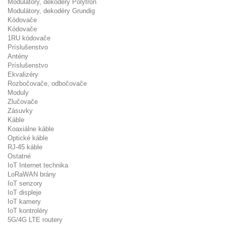
Modulátory, dekodéry Polytron
Modulátory, dekodéry Grundig
Kódovače
Kódovače
1RU kódovače
Príslušenstvo
Antény
Príslušenstvo
Ekvalizéry
Rozbočovače, odbočovače
Moduly
Zlučovače
Zásuvky
Káble
Koaxiálne káble
Optické káble
RJ-45 káble
Ostatné
IoT Internet technika
LoRaWAN brány
IoT senzory
IoT displeje
IoT kamery
IoT kontroléry
5G/4G LTE routery