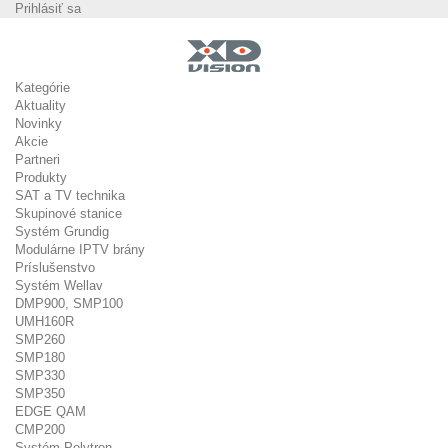
Prihlásiť sa
Kategórie
Aktuality
Novinky
Akcie
Partneri
Produkty
SAT a TV technika
Skupinové stanice
Systém Grundig
Modulárne IPTV brány
Príslušenstvo
Systém Wellav
DMP900, SMP100
UMH160R
SMP260
SMP180
SMP330
SMP350
EDGE QAM
CMP200
Systém Polytron