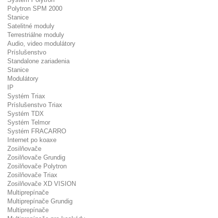
Polytron SPM 2000
Stanice
Satelitné moduly
Terrestriálne moduly
Audio, video modulátory
Príslušenstvo
Standalone zariadenia
Stanice
Modulátory
IP
Systém Triax
Príslušenstvo Triax
Systém TDX
Systém Telmor
Systém FRACARRO
Internet po koaxe
Zosilňovače
Zosilňovače Grundig
Zosilňovače Polytron
Zosilňovače Triax
Zosilňovače XD VISION
Multiprepínače
Multiprepínače Grundig
Multiprepínače