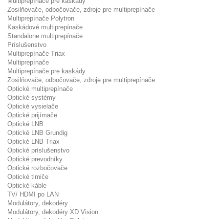
Multiprepínače pre kaskády
Zosilňovače, odbočovače, zdroje pre multiprepínače
Multiprepínače Polytron
Kaskádové multiprepínače
Standalone multiprepínače
Príslušenstvo
Multiprepínače Triax
Multiprepínače
Multiprepínače pre kaskády
Zosilňovače, odbočovače, zdroje pre multiprepínače
Optické multiprepínače
Optické systémy
Optické vysielače
Optické prijímače
Optické LNB
Optické LNB Grundig
Optické LNB Triax
Optické príslušenstvo
Optické prevodníky
Optické rozbočovače
Optické tlmiče
Optické káble
TV/ HDMI po LAN
Modulátory, dekodéry
Modulátory, dekodéry XD Vision