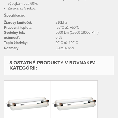
výbojkám cca 60%.
Záruka až 5 rokov.
Špecifikácie:
Žiarový kmitočet:
210kHz
Pracovná teplota:
-35°C až +50°C
Svetelný tok:
9600 Lm (15500-18000 Plm)
účinnosť:
0,98
Teplo žiarivky:
90°C až 120°C
Rozmery:
320x140x99
8 OSTATNÉ PRODUKTY V ROVNAKEJ
KATEGÓRII: